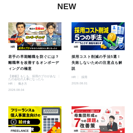
NEW
HR
HR
若手の早期離職を防ぐには？
採用コスト削減の手法5選！
離職率を改善するオンボーデ
失敗しないための注意点も解
ィングの極意
説
【連載】もしも、採用のプロがあな
HR
採用
たの会社の人事になったら
2026.08.01
HR
働き方
2026.08.04
FREELANCE
HR