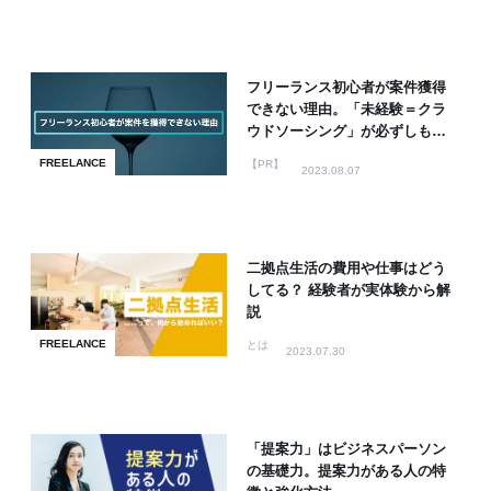
フリーランス初心者が案件獲得
できない理由。「未経験＝クラ
ウドソーシング」が必ずしも正
解ではない
FREELANCE
【PR】
2023.08.07
二拠点生活の費用や仕事はどう
してる？ 経験者が実体験から解
説
FREELANCE
とは
2023.07.30
「提案力」はビジネスパーソン
の基礎力。提案力がある人の特