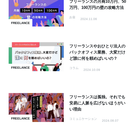
フリーランスの月商10万円、50
万円、100万円の壁の攻略方法
お金
2024.11.06
FREELANCE
フリーランスやおひとり法人の
バックオフィス業務、大変だけ
ど誰に何を頼めばいいの？
FREELANCE
コラム
2024.10.09
フリーランスは孤独。それでも
安易に人脈を広げないほうがい
い理由
FREELANCE
コミュニケーション
2024.08.07