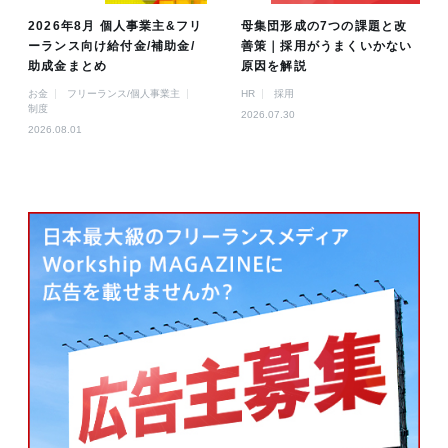
2026年8月 個人事業主&フリ
母集団形成の7つの課題と改
ーランス向け給付金/補助金/
善策｜採用がうまくいかない
助成金まとめ
原因を解説
お金
フリーランス/個人事業主
HR
採用
制度
2026.07.30
2026.08.01