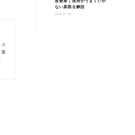
改善策｜採用がうまくいか
ない原因を解説
2026.07.30
ネス
言葉
：