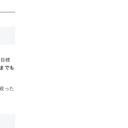
の目標
までも
絞った