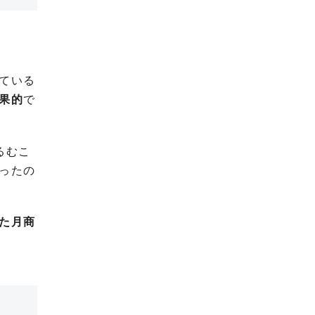
ている
果的
で
るむこ
ったの
た月商