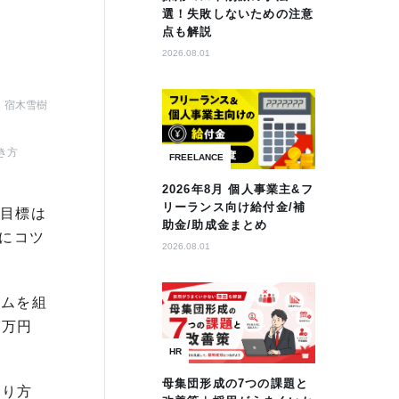
選！失敗しないための注意
点も解説
2026.08.01
宿木雪樹
き方
FREELANCE
2026年8月 個人事業主&フ
リーランス向け給付金/補
て目標は
助金/助成金まとめ
にコツ
2026.08.01
ームを組
0万円
HR
母集団形成の7つの課題と
回り方