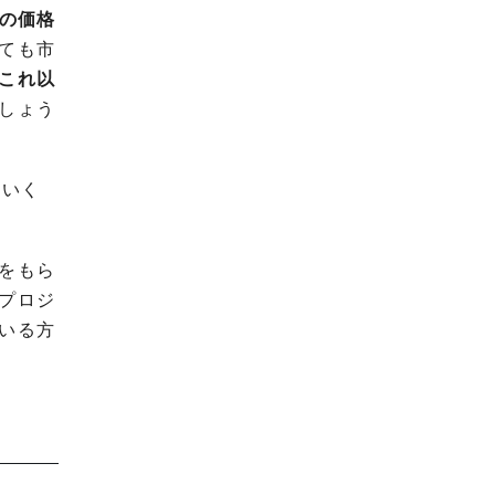
の価格
ても市
これ以
しょう
ていく
をもら
プロジ
いる方