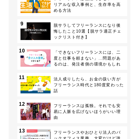
リアルな収入事例と、生存率を高
める方法
9
脱サラしてフリーランスになり後
悔したこと10選【脱サラ適正チェ
ックリスト付き】
10
「できないフリーランスには、二
度と仕事を頼まない」…問題があ
るのは、発注者側の環境かもしれ
ない
11
法人成りしたら、お金の扱い方が
フリーランス時代と180度変わった
話
12
フリーランスは孤独。それでも安
易に人脈を広げないほうがいい理
由
13
フリーランスやおひとり法人のバ
ックオフィス業務、大変だけど誰