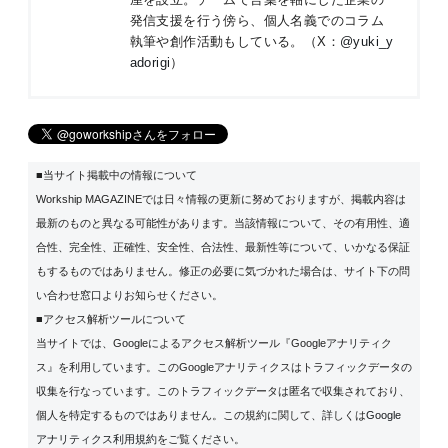
発信支援を行う傍ら、個人名義でのコラム
執筆や創作活動もしている。（X：
@yuki_y
adorigi
）
■当サイト掲載中の情報について
Workship MAGAZINEでは日々情報の更新に努めておりますが、掲載内容は
最新のものと異なる可能性があります。当該情報について、その有用性、適
合性、完全性、正確性、安全性、合法性、最新性等について、いかなる保証
もするものではありません。修正の必要に気づかれた場合は、サイト下の問
い合わせ窓口よりお知らせください。
■アクセス解析ツールについて
当サイトでは、Googleによるアクセス解析ツール『Googleアナリティク
ス』を利用しています。このGoogleアナリティクスはトラフィックデータの
収集を行なっています。このトラフィックデータは匿名で収集されており、
個人を特定するものではありません。この規約に関して、詳しくは
Google
アナリティクス利用規約
をご覧ください。