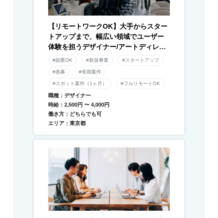
【リモートワークOK】大手からスター
トアップまで、幅広い領域でユーザー
体験を担うデザイナー/アートディレク
ター募集！
#副業OK
#新規事業
#スタートアップ
#急募
#長期案件
#スポット案件（1ヶ月）
#フルリモートOK
職種：デザイナー
時給：2,500円 〜 4,000円
働き方：どちらでも可
エリア：東京都