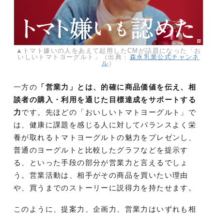
▲トマト嫌いの人をあえて起用したCMが話題になった「お
いしいトマトヨーグルト」（出典：
森永乳業公式チャンネ
ル
）
一方の
「営業力」とは、的確に商品価値を伝え、相
談者の購入・利用を通じた目標達成をサポートする
力
です。先ほどの「おいしいトマトヨーグルト」で
は、健康に課題を感じる人に対してバランスよく栄
養が取れるトマトヨーグルトの魅力をプレゼンし、
普通のヨーグルトと比較したグラフなどを提示す
る、といった手段の部分が営業力と言えるでしょ
う。営業活動は、相手がその商品を買いたい理由
や、買うまでのストーリーに説得力を持たせます。
このように、提案力、企画力、営業力はいずれも相