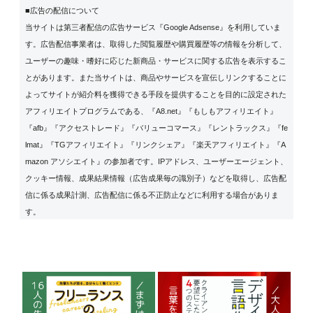
■広告の配信について
当サイトは第三者配信の広告サービス『Google Adsense』を利用していま
す。広告配信事業者は、取得した閲覧履歴や購買履歴等の情報を分析して、
ユーザーの趣味・嗜好に応じた新商品・サービスに関する広告を表示するこ
とがあります。また当サイトは、商品やサービスを宣伝しリンクすることに
よってサイトが紹介料を獲得できる手段を提供することを目的に設定された
アフィリエイトプログラムである、『A8.net』『もしもアフィリエイト』
『afb』『アクセストレード』『バリューコマース』『レントラックス』『fe
lmat』『TGアフィリエイト』『リンクシェア』『楽天アフィリエイト』『A
mazon アソシエイト』の参加者です。IPアドレス、ユーザーエージェント、
クッキー情報、成果結果情報（広告成果毎の識別子）などを取得し、広告配
信に係る成果計測、広告配信に係る不正防止などに利用する場合がありま
す。