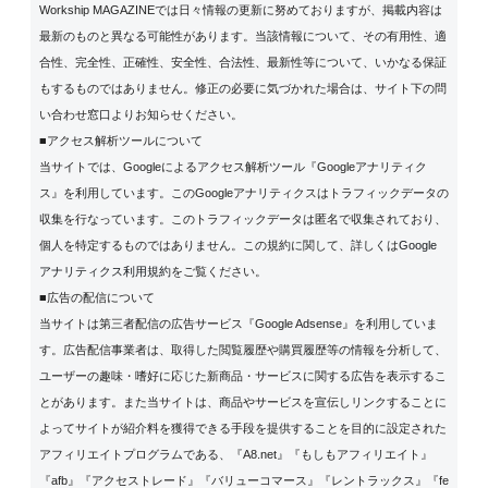
Workship MAGAZINEでは日々情報の更新に努めておりますが、掲載内容は
最新のものと異なる可能性があります。当該情報について、その有用性、適
合性、完全性、正確性、安全性、合法性、最新性等について、いかなる保証
もするものではありません。修正の必要に気づかれた場合は、サイト下の問
い合わせ窓口よりお知らせください。
■アクセス解析ツールについて
当サイトでは、Googleによるアクセス解析ツール『Googleアナリティク
ス』を利用しています。このGoogleアナリティクスはトラフィックデータの
収集を行なっています。このトラフィックデータは匿名で収集されており、
個人を特定するものではありません。この規約に関して、詳しくは
Google
アナリティクス利用規約
をご覧ください。
■広告の配信について
当サイトは第三者配信の広告サービス『Google Adsense』を利用していま
す。広告配信事業者は、取得した閲覧履歴や購買履歴等の情報を分析して、
ユーザーの趣味・嗜好に応じた新商品・サービスに関する広告を表示するこ
とがあります。また当サイトは、商品やサービスを宣伝しリンクすることに
よってサイトが紹介料を獲得できる手段を提供することを目的に設定された
アフィリエイトプログラムである、『A8.net』『もしもアフィリエイト』
『afb』『アクセストレード』『バリューコマース』『レントラックス』『fe