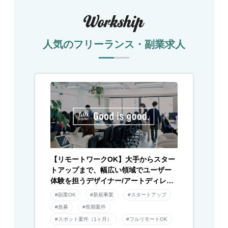
人気のフリーランス・副業求人
【リモートワークOK】大手からスター
トアップまで、幅広い領域でユーザー
体験を担うデザイナー/アートディレク
ター募集！
#副業OK
#新規事業
#スタートアップ
#急募
#長期案件
#スポット案件（1ヶ月）
#フルリモートOK