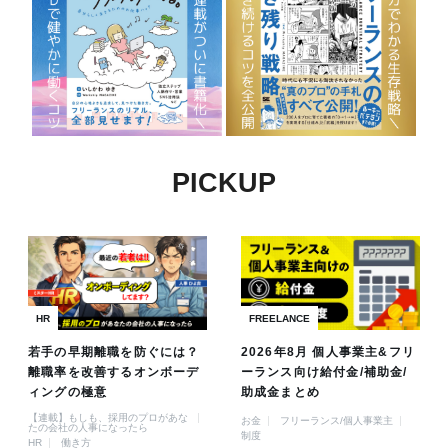
PICKUP
HR
FREELANCE
若手の早期離職を防ぐには？
2026年8月 個人事業主&フリ
離職率を改善するオンボーデ
ーランス向け給付金/補助金/
ィングの極意
助成金まとめ
【連載】もしも、採用のプロがあな
お金
フリーランス/個人事業主
たの会社の人事になったら
制度
HR
働き方