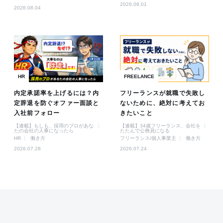
2026.08.01
2026.08.04
HR
FREELANCE
内定承諾率を上げるには？内
フリーランスが就職で失敗し
定辞退を防ぐオファー面談と
ないために、絶対に考えてお
入社前フォロー
きたいこと
【連載】もしも、採用のプロがあな
【連載】34歳フリーランス、会社を
たの会社の人事になったら
たたんで公務員になる
HR
働き方
フリーランス/個人事業主
働き方
2026.07.28
2026.07.24