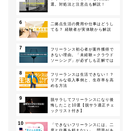
選。対処法と注意点も解説！
6
二拠点生活の費用や仕事はどうし
てる？ 経験者が実体験から解説
7
フリーランス初心者が案件獲得で
きない理由。「未経験＝クラウド
ソーシング」が必ずしも正解では
ない
8
フリーランスは生活できない！？
リアルな収入事例と、生存率を高
める方法
9
脱サラしてフリーランスになり後
悔したこと10選【脱サラ適正チェ
ックリスト付き】
10
「できないフリーランスには、二
度と仕事を頼まない」…問題があ