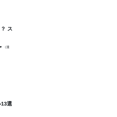
？ ス
▼ （漫
13選