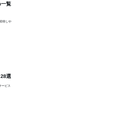
め一覧
習得しや
28選
サービス