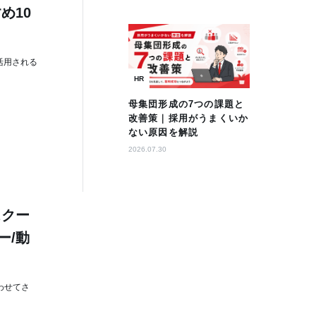
め10
活用される
HR
母集団形成の7つの課題と
改善策｜採用がうまくいか
ない原因を解説
2026.07.30
スクー
ー/動
わせてさ