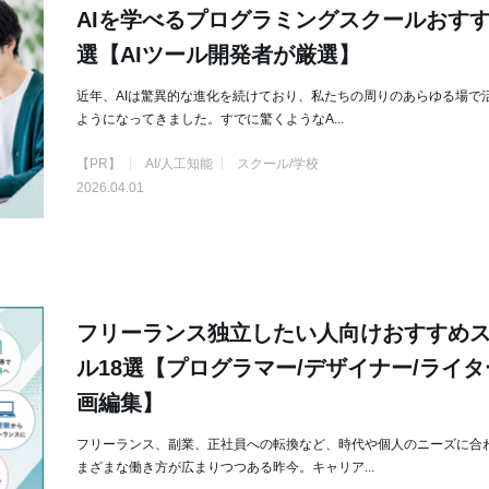
AIを学べるプログラミングスクールおすす
選【AIツール開発者が厳選】
近年、AIは驚異的な進化を続けており、私たちの周りのあらゆる場で
ようになってきました。すでに驚くようなA...
【PR】
AI/人工知能
スクール/学校
2026.04.01
フリーランス独立したい人向けおすすめ
ル18選【プログラマー/デザイナー/ライタ
画編集】
フリーランス、副業、正社員への転換など、時代や個人のニーズに合
まざまな働き方が広まりつつある昨今。キャリア...