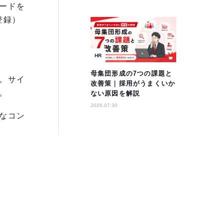
ードを
登録）
HR
母集団形成の7つの課題と
。サイ
改善策｜採用がうまくいか
。
ない原因を解説
2026.07.30
なコン