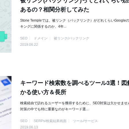
被リンク(バックリンク)ってどれくらい効
あるの？相関分析してみた
Stone Templeでは、被リンク（バックリンク）がどれくらいGoogle
キングに関係するのか、4年...
SEO
ドメイン
被リンク/バックリンク
2019.06.22
キーワード検索数を調べるツール3選！図
かる使い方＆長所
検索経由で訪れるユーザーを獲得するために、SEO対策は欠かせません
対策の中でも特に重要なのがキーワード選...
SEO
SERPs/検索結果画面
ツール/サービス
2019.06.13