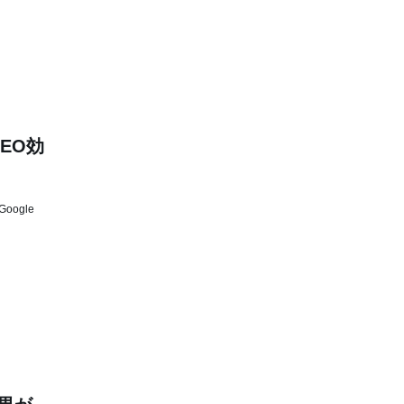
EO効
ogle