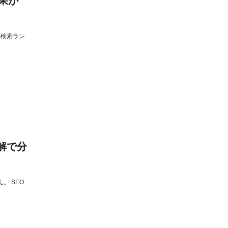
果が
の検索ラン
解で分
。 SEO