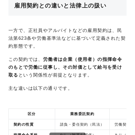
雇用契約との違いと法律上の扱い
一方で、正社員やアルバイトなどの雇用契約は、民
法第623条や労働基準法などに基づいて定義された契
約形態です。
この契約では、
労働者は企業（使用者）の指揮命令
のもとで労働に従事し、その対価として給与を受け
取る
という関係性が前提となります。
主な違いは以下の通りです。
区分
業務委託契約
契約の性質
請負・委任契約（民法）
労働契約（
指揮命令系統
なし（対等な関係）
あり（使用