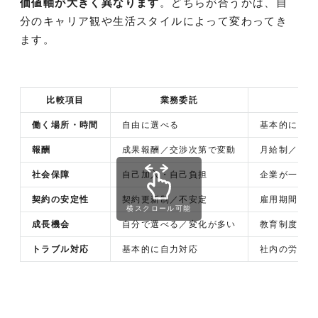
価値軸が大きく異なります
。どちらが合うかは、自
分のキャリア観や生活スタイルによって変わってき
ます。
比較項目
業務委託
正
働く場所・時間
自由に選べる
基本的に会社
報酬
成果報酬／交渉次第で変動
月給制／安定
社会保障
自己加入・自己負担
企業が一部負
契約の安定性
契約更新制／不安定
雇用期間の保
横スクロール可能
成長機会
自分で選べる／変化が多い
教育制度や人
トラブル対応
基本的に自力対応
社内の労務・