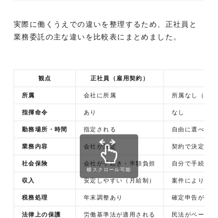
実際に働くうえでの違いを整理するため、正社員と
業務委託の主な違いを比較表にまとめました。
観点
正社員（雇用契約）
業務
所属
会社に所属
所属なし（個人
指揮命令
あり
なし
勤務場所・時間
指定される
自由に選べる
業務内容
会社が決定
契約で決定
社会保険
会社が手続き・半額負担
自分で手続き・
横スクロール可能
収入
安定しやすい（月給制）
案件により変動
税務処理
年末調整あり
確定申告が必要
法律上の保護
労働基準法が適用される
民法がベース（