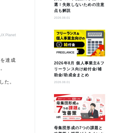
選！失敗しないための注意
点も解説
2026.08.01
UX Planet
FREELANCE
的を達成
2026年8月 個人事業主&フ
ん。
リーランス向け給付金/補
助金/助成金まとめ
ました。
2026.08.01
HR
母集団形成の7つの課題と