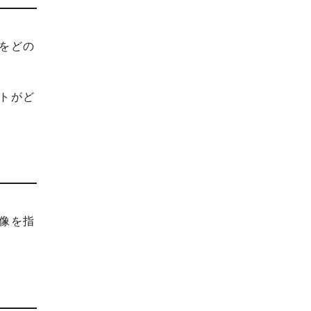
どの
を
トがど
像を指