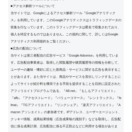
■アクセス解析ツールについて
当サイトでは、Googleによるアクセス解析ツール『Googleアナリティク
ス』を利用しています。このGoogleアナリティクスはトラフィックデータの
収集を行なっています。このトラフィックデータは匿名で収集されており、
個人を特定するものではありません。この規約に関して、詳しくは
Google
アナリティクス利用規約
をご覧ください。
■広告の配信について
当サイトは第三者配信の広告サービス『Google Adsense』を利用していま
す。広告配信事業者は、取得した閲覧履歴や購買履歴等の情報を分析して、
ユーザーの趣味・嗜好に応じた新商品・サービスに関する広告を表示するこ
とがあります。また当サイトは、商品やサービスを宣伝しリンクすることに
よってサイトが紹介料を獲得できる手段を提供することを目的に設定された
アフィリエイトプログラムである、『A8.net』『もしもアフィリエイト』
『afb』『アクセストレード』『バリューコマース』『レントラックス』『fe
lmat』『TGアフィリエイト』『リンクシェア』『楽天アフィリエイト』『A
mazon アソシエイト』の参加者です。IPアドレス、ユーザーエージェント、
クッキー情報、成果結果情報（広告成果毎の識別子）などを取得し、広告配
信に係る成果計測、広告配信に係る不正防止などに利用する場合がありま