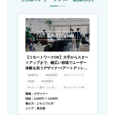
【リモートワークOK】大手からスター
トアップまで、幅広い領域でユーザー
体験を担うデザイナー/アートディレク
ター募集！
#副業OK
#新規事業
#スタートアップ
#急募
#長期案件
#スポット案件（1ヶ月）
#フルリモートOK
職種：デザイナー
時給：2,500円 〜 4,000円
働き方：どちらでも可
エリア：東京都