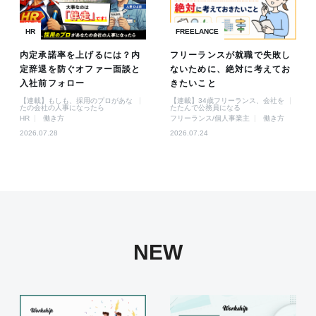
HR
FREELANCE
内定承諾率を上げるには？内
フリーランスが就職で失敗し
定辞退を防ぐオファー面談と
ないために、絶対に考えてお
入社前フォロー
きたいこと
【連載】もしも、採用のプロがあな
【連載】34歳フリーランス、会社を
たの会社の人事になったら
たたんで公務員になる
HR
働き方
フリーランス/個人事業主
働き方
2026.07.28
2026.07.24
NEW