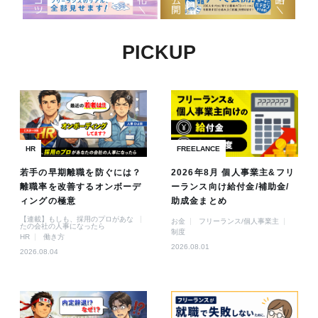
PICKUP
HR
FREELANCE
若手の早期離職を防ぐには？
2026年8月 個人事業主&フリ
離職率を改善するオンボーデ
ーランス向け給付金/補助金/
ィングの極意
助成金まとめ
【連載】もしも、採用のプロがあな
お金
フリーランス/個人事業主
たの会社の人事になったら
制度
HR
働き方
2026.08.01
2026.08.04