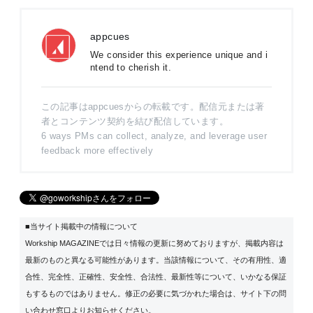
appcues
We consider this experience unique and i
ntend to cherish it.
この記事はappcuesからの転載です。配信元または著
者とコンテンツ契約を結び配信しています。
6 ways PMs can collect, analyze, and leverage user
feedback more effectively
■当サイト掲載中の情報について
Workship MAGAZINEでは日々情報の更新に努めておりますが、掲載内容は
最新のものと異なる可能性があります。当該情報について、その有用性、適
合性、完全性、正確性、安全性、合法性、最新性等について、いかなる保証
もするものではありません。修正の必要に気づかれた場合は、サイト下の問
い合わせ窓口よりお知らせください。