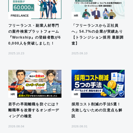
FREELANCE
HR
フリーランス・副業人材専門
「フリーランスから正社員
の案件検索プラットフォーム
へ」54.7%の企業が実績あり
『Workship』の登録者数が6
【トランジション採用 最新調
0,000人を突破しました！
査】
2025.10.23
2025.09.10
HR
HR
若手の早期離職を防ぐには？
採用コスト削減の手法5選！
離職率を改善するオンボーデ
失敗しないための注意点も解
ィングの極意
説
2026.08.04
2026.08.01