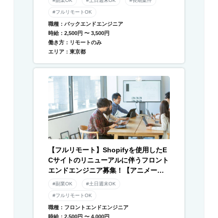
#副業OK
#土日週末OK
#長期案件
#フルリモートOK
職種：バックエンドエンジニア
時給：2,500円 〜 3,500円
働き方：リモートのみ
エリア：東京都
【フルリモート】Shopifyを使用したE
Cサイトのリニューアルに伴うフロント
エンドエンジニア募集！【アニメーシ
ョン】
#副業OK
#土日週末OK
#フルリモートOK
職種：フロントエンドエンジニア
時給：2,500円 〜 4,000円