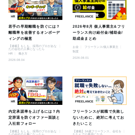
HR
FREELANCE
若手の早期離職を防ぐには？
2026年8月 個人事業主&フリ
離職率を改善するオンボーデ
ーランス向け給付金/補助金/
ィングの極意
助成金まとめ
【連載】もしも、採用のプロがあな
お金
フリーランス/個人事業主
たの会社の人事になったら
制度
HR
働き方
2026.08.01
2026.08.04
HR
FREELANCE
内定承諾率を上げるには？内
フリーランスが就職で失敗し
定辞退を防ぐオファー面談と
ないために、絶対に考えてお
入社前フォロー
きたいこと
【連載】もしも、採用のプロがあな
【連載】34歳フリーランス、会社を
たの会社の人事になったら
たたんで公務員になる