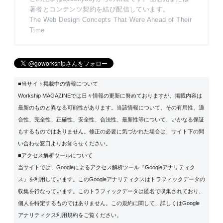
著者とコンテンツ契約を結び配信しています。
The Web Design Concepts That Were Ahead of Their
Time
■当サイト掲載中の情報について
Workship MAGAZINEでは日々情報の更新に努めておりますが、掲載内容は
最新のものと異なる可能性があります。当該情報について、その有用性、適
合性、完全性、正確性、安全性、合法性、最新性等について、いかなる保証
もするものではありません。修正の必要に気づかれた場合は、サイト下の問
い合わせ窓口よりお知らせください。
■アクセス解析ツールについて
当サイトでは、Googleによるアクセス解析ツール『Googleアナリティク
ス』を利用しています。このGoogleアナリティクスはトラフィックデータの
収集を行なっています。このトラフィックデータは匿名で収集されており、
個人を特定するものではありません。この規約に関して、詳しくは
Google
アナリティクス利用規約
をご覧ください。