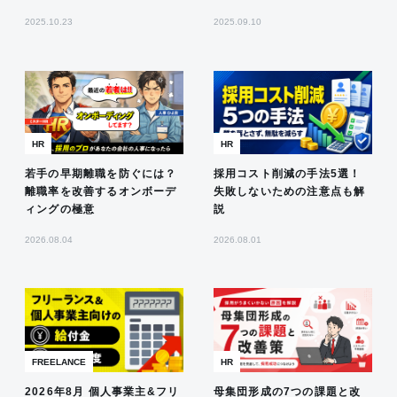
2025.10.23
2025.09.10
HR
HR
若手の早期離職を防ぐには？
採用コスト削減の手法5選！
離職率を改善するオンボーデ
失敗しないための注意点も解
ィングの極意
説
2026.08.04
2026.08.01
FREELANCE
HR
2026年8月 個人事業主&フリ
母集団形成の7つの課題と改