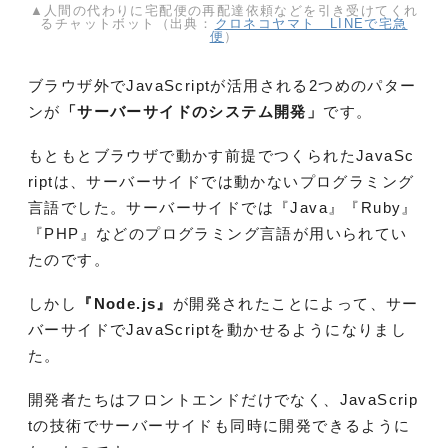
▲人間の代わりに宅配便の再配達依頼などを引き受けてくれ
るチャットボット（出典：
クロネコヤマト LINEで宅急
便
）
ブラウザ外でJavaScriptが活用される2つめのパター
ンが
「サーバーサイドのシステム開発」
です。
もともとブラウザで動かす前提でつくられたJavaSc
riptは、サーバーサイドでは動かないプログラミング
言語でした。サーバーサイドでは『Java』『Ruby』
『PHP』などのプログラミング言語が用いられてい
たのです。
しかし
『Node.js』
が開発されたことによって、サー
バーサイドでJavaScriptを動かせるようになりまし
た。
開発者たちはフロントエンドだけでなく、JavaScrip
tの技術でサーバーサイドも同時に開発できるように