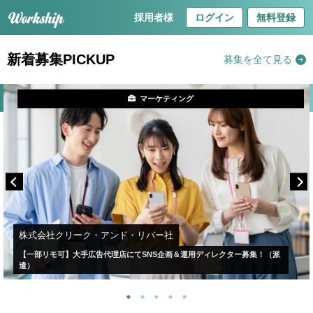
採用者様
ログイン
無料登録
新着募集PICKUP
募集を全て見る
マーケティング
株式会社クリーク・アンド・リバー社
【一部リモ可】大手広告代理店にてSNS企画＆運用ディレクター募集！（派
遣）