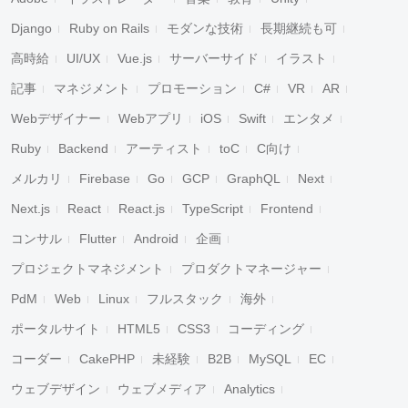
Django
Ruby on Rails
モダンな技術
長期継続も可
高時給
UI/UX
Vue.js
サーバーサイド
イラスト
記事
マネジメント
プロモーション
C#
VR
AR
Webデザイナー
Webアプリ
iOS
Swift
エンタメ
Ruby
Backend
アーティスト
toC
C向け
メルカリ
Firebase
Go
GCP
GraphQL
Next
Next.js
React
React.js
TypeScript
Frontend
コンサル
Flutter
Android
企画
プロジェクトマネジメント
プロダクトマネージャー
PdM
Web
Linux
フルスタック
海外
ポータルサイト
HTML5
CSS3
コーディング
コーダー
CakePHP
未経験
B2B
MySQL
EC
ウェブデザイン
ウェブメディア
Analytics