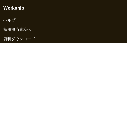
Workship
ヘルプ
採用担当者様へ
資料ダウンロード
その他のサービス
Workship EVENT
Workship MAGAZINE
Workship CAREER
関連サイト
GIGサイト
UXデザイン・プロトタイプ制作 - UX Design Lab
Webサイト制作 / CMS・マーケティングツール - LeadGrid
デザ