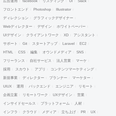
広告運用
facebook
リスティング
UI
Slack
フロントエンド
Photoshop
Illustrator
ディレクション
グラフィックデザイナー
Webディレクター
デザイン
ホワイトペーパー
UIデザイン
クライアントワーク
XD
アシスタント
サポート
Git
スタートアップ
Laravel
EC2
HTML
CSS
編集
オウンドメディア
SNS
フリーランス
自社サービス
法人営業
マーケ
採用
スカウト
アプリ
コンテンツマーケティング
新規事業
ディレクター
プランナー
マーケター
UIUX
運用
バックエンド
エンジニア
リモート
企画立案
リモートワーク
UXデザイン
営業
インサイドセールス
プラットフォーム
人材
インフラ
クラウド
メディア
立ち上げ
PR
UX