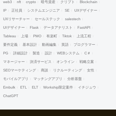
web3
nft
crypto
暗号資産
クリプト
Blockchain
IP
正社員
システムエンジニア
SE
UXデザイナー
UXリサーチャー
セールステック
salestech
UIデザイナー
Flask
データアナリスト
FastAPI
Tableau
上場
PMO
有楽町
Tiktok
上流工程
要件定義
基本設計
動画編集
英語
プログラマー
PG
詳細設計
製造
設計
WEBシステム
C＃
マネージャー
決済サービス
オンライン
戦略立案
SEOマーケティング
商談
リクルーティング
女性
モバイルアプリ
マッチングアプリ
分析基盤
Embulk
ETL
ELT
Workship限定案件
イチジュウ
ChatGPT