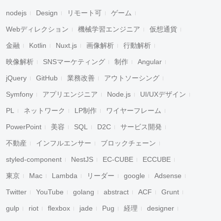
nodejs
Design
リモート可
ゲーム
Webディレクション
機械学習エンジニア
仮想通貨
金融
Kotlin
Nuxt.js
画像解析
行動解析
映像解析
SNSマーケティング
制作
Angular
jQuery
GitHub
業務改善
アウトソーシング
Symfony
アプリエンジニア
Node.js
UI/UXデザイン
PL
ネットワーク
LP制作
ワイヤーフレーム
PowerPoint
美容
SQL
D2C
サービス開発
不動産
インフルエンサー
ブロックチェーン
styled-component
NestJS
EC-CUBE
ECCUBE
東京
Mac
Lambda
リーダー
google
Adsense
Twitter
YouTube
golang
abstract
ACF
Grunt
gulp
riot
flexbox
jade
Pug
経理
designer