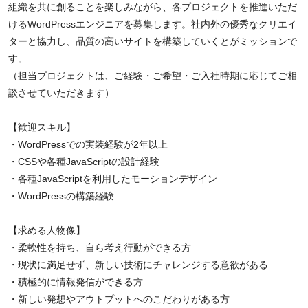
組織を共に創ることを楽しみながら、各プロジェクトを推進いただ
けるWordPressエンジニアを募集します。社内外の優秀なクリエイ
ターと協力し、品質の高いサイトを構築していくとがミッションで
す。
（担当プロジェクトは、ご経験・ご希望・ご入社時期に応じてご相
談させていただきます）
【歓迎スキル】
・WordPressでの実装経験が2年以上
・CSSや各種JavaScriptの設計経験
・各種JavaScriptを利用したモーションデザイン
・WordPressの構築経験
【求める人物像】
・柔軟性を持ち、自ら考え行動ができる方
・現状に満足せず、新しい技術にチャレンジする意欲がある
・積極的に情報発信ができる方
・新しい発想やアウトプットへのこだわりがある方