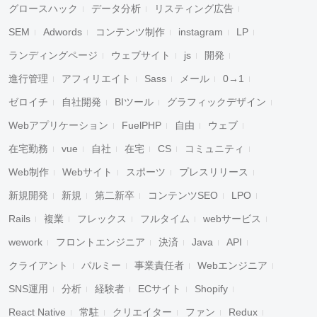
グロースハック
データ分析
リスティング広告
SEM
Adwords
コンテンツ制作
instagram
LP
ランディングページ
ウェブサイト
js
開発
進行管理
アフィリエイト
Sass
メール
0→1
ゼロイチ
自社開発
BIツール
グラフィックデザイン
Webアプリケーション
FuelPHP
自由
ウェブ
在宅勤務
vue
自社
在宅
CS
コミュニティ
Web制作
Webサイト
スポーツ
プレスリリース
新規開発
新規
第二新卒
コンテンツSEO
LPO
Rails
複業
フレックス
フルタイム
webサービス
wework
フロントエンジニア
決済
Java
API
クライアント
パルミー
事業責任者
Webエンジニア
SNS運用
分析
経験者
ECサイト
Shopify
React Native
常駐
クリエイター
ファン
Redux