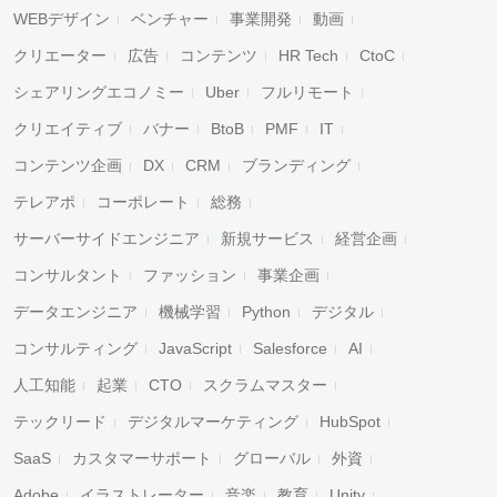
WEBデザイン
ベンチャー
事業開発
動画
クリエーター
広告
コンテンツ
HR Tech
CtoC
シェアリングエコノミー
Uber
フルリモート
クリエイティブ
バナー
BtoB
PMF
IT
コンテンツ企画
DX
CRM
ブランディング
テレアポ
コーポレート
総務
サーバーサイドエンジニア
新規サービス
経営企画
コンサルタント
ファッション
事業企画
データエンジニア
機械学習
Python
デジタル
コンサルティング
JavaScript
Salesforce
AI
人工知能
起業
CTO
スクラムマスター
テックリード
デジタルマーケティング
HubSpot
SaaS
カスタマーサポート
グローバル
外資
Adobe
イラストレーター
音楽
教育
Unity