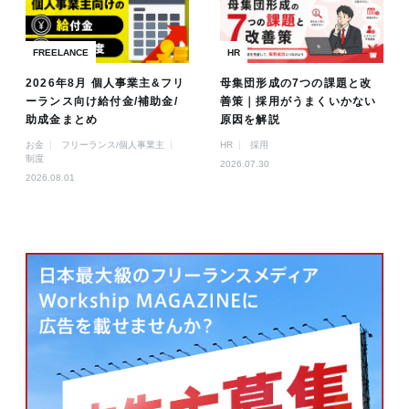
FREELANCE
HR
2026年8月 個人事業主&フリ
母集団形成の7つの課題と改
ーランス向け給付金/補助金/
善策｜採用がうまくいかない
助成金まとめ
原因を解説
お金
フリーランス/個人事業主
HR
採用
制度
2026.07.30
2026.08.01