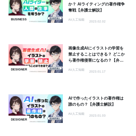
か？ AIライティングの著作権争
奪戦【弁護士解説】
BUSINESS
AI/人工知能
2023.02.02
画像生成AIにイラストの学習を
禁止することはできる？ どこか
ら著作権侵害になるの？【弁護
士解説】
DESIGNER
AI/人工知能
2023.01.17
AIで作ったイラストの著作権は
誰のもの？【弁護士解説】
AI/人工知能
2023.01.03
DESIGNER