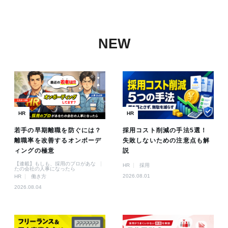
NEW
HR
HR
若手の早期離職を防ぐには？
採用コスト削減の手法5選！
離職率を改善するオンボーデ
失敗しないための注意点も解
ィングの極意
説
【連載】もしも、採用のプロがあな
HR
採用
たの会社の人事になったら
2026.08.01
HR
働き方
2026.08.04