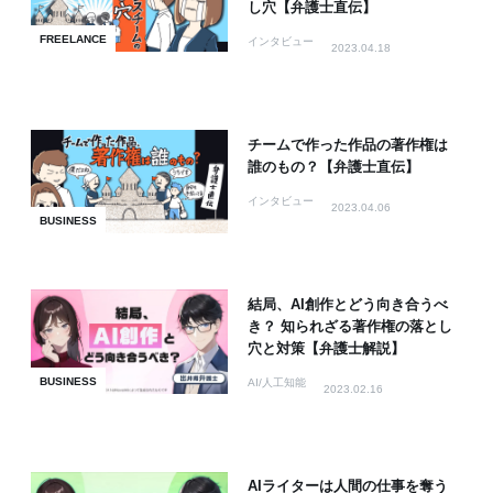
し穴【弁護士直伝】
FREELANCE
インタビュー
2023.04.18
チームで作った作品の著作権は
誰のもの？【弁護士直伝】
インタビュー
2023.04.06
BUSINESS
結局、AI創作とどう向き合うべ
き？ 知られざる著作権の落とし
穴と対策【弁護士解説】
BUSINESS
AI/人工知能
2023.02.16
AIライターは人間の仕事を奪う