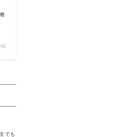
ら教
INE
主でも