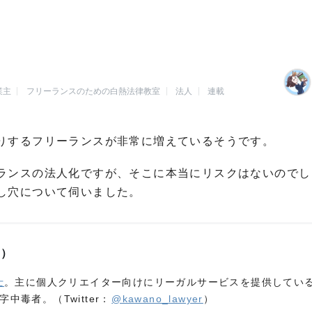
業主
フリーランスのための白熱法律教室
法人
連載
りするフリーランスが非常に増えているそうです。
ランスの法人化ですが、そこに本当にリスクはないのでし
し穴について伺いました。
き）
士
。主に個人クリエイター向けにリーガルサービスを提供してい
毒者。（Twitter：
@kawano_lawyer
）