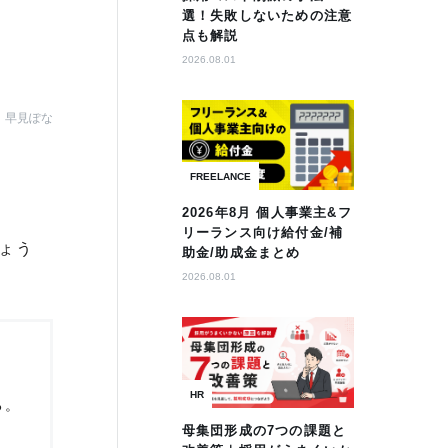
選！失敗しないための注意
点も解説
2026.08.01
早見ぽな
FREELANCE
2026年8月 個人事業主&フ
リーランス向け給付金/補
ょう
助金/助成金まとめ
2026.08.01
HR
る。
母集団形成の7つの課題と