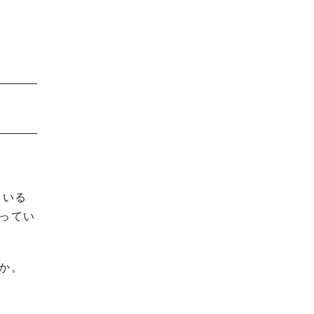
ている
ってい
か。