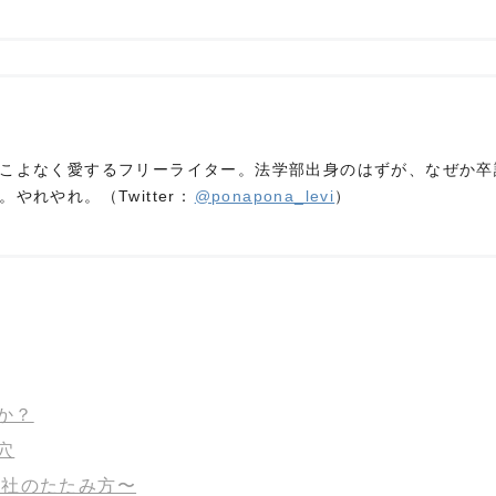
こよなく愛するフリーライター。法学部出身のはずが、なぜか卒
やれやれ。（Twitter：
@ponapona_levi
）
か？
穴
会社のたたみ方〜