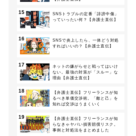
15
SNSトラブルの定番「誹謗中傷」
っていったい何？【弁護士直伝】
16
SNSで炎上したら、一体どう対処
すればいいの？【弁護士直伝】
17
ネットの嫌がらせと戦ってはいけ
ない。最強の対策が「スルー」な
理由【弁護士直伝】
18
【弁護士直伝】フリーランスが知
るべき単価交渉術。「敵と己」を
知れば交渉はうまくいく
19
【弁護士直伝】フリーランスが知
らなきゃヤバい損害賠償リスク。
事例と対処法をまとめました