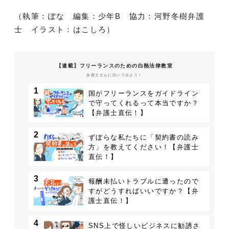
（執筆：ぽな 編集：少年B 協力：河野冬樹弁護
士 イラスト：はこしろ）
【連載】フリーランスのための白熱法律教室
弁護士さんに訊いてみよう！
1
国がフリーランスをガイドライン
で守ってくれるって本当ですか？
【弁護士直伝！】
2
ずぼらな私たちに「契約書の読み
方」を教えてください！【弁護士
直伝！】
3
報酬未払いトラブルに遭ったので
すがどうすればいいですか？【弁
護士直伝！】
4
SNS上で怪しいビジネスに勧誘さ