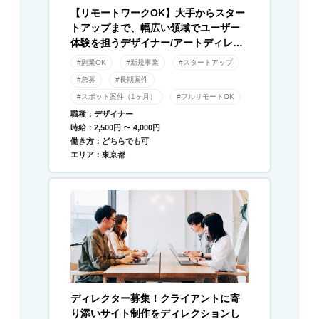
【リモートワークOK】大手からスター
トアップまで、幅広い領域でユーザー
体験を担うデザイナー/アートディレク
ター募集！
#副業OK
#新規事業
#スタートアップ
#急募
#長期案件
#スポット案件（1ヶ月）
#フルリモートOK
職種：デザイナー
時給：2,500円 〜 4,000円
働き方：どちらでも可
エリア：東京都
ディレクター募集！クライアントに寄
り添いサイト制作をディレクションし