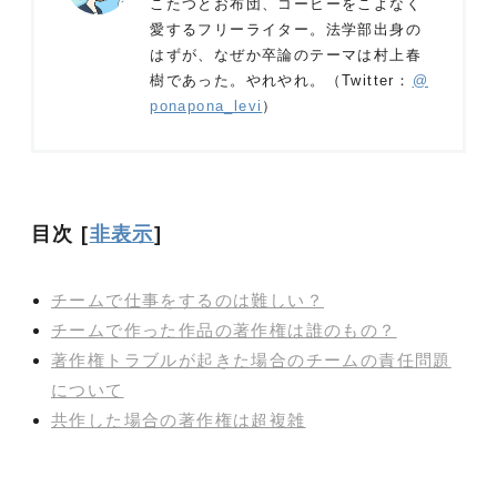
こたつとお布団、コーヒーをこよなく
愛するフリーライター。法学部出身の
はずが、なぜか卒論のテーマは村上春
樹であった。やれやれ。（Twitter：
@
ponapona_levi
）
目次
[
非表示
]
チームで仕事をするのは難しい？
チームで作った作品の著作権は誰のもの？
著作権トラブルが起きた場合のチームの責任問題
について
共作した場合の著作権は超複雑