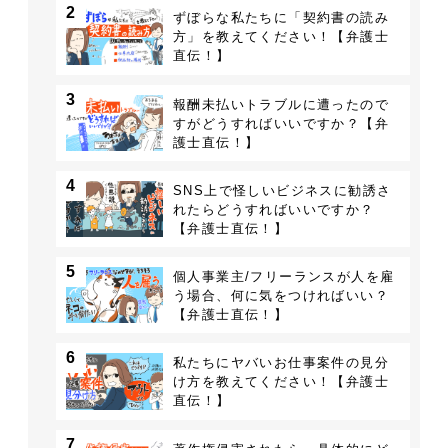
2
ずぼらな私たちに「契約書の読み
方」を教えてください！【弁護士
直伝！】
3
報酬未払いトラブルに遭ったので
すがどうすればいいですか？【弁
護士直伝！】
4
SNS上で怪しいビジネスに勧誘さ
れたらどうすればいいですか？
【弁護士直伝！】
5
個人事業主/フリーランスが人を雇
う場合、何に気をつければいい？
【弁護士直伝！】
6
私たちにヤバいお仕事案件の見分
け方を教えてください！【弁護士
直伝！】
7