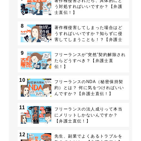
著作権侵害されたら、具体的にど
う対処すればいいですか？【弁護
士直伝！】
8
著作権侵害してしまった場合はど
うすればいいですか？知らずに侵
害してしまうことも！？【弁護士
直伝！】
9
フリーランスが“突然”契約解除され
たらどうすべき？【弁護士直
伝！】
10
フリーランスのNDA（秘密保持契
約）とは？ 何に気をつければいい
んですか？【弁護士直伝！】
11
フリーランスの法人成りって本当
にメリットしかないんですか？
【弁護士直伝！】
12
先生、副業でよくあるトラブルを