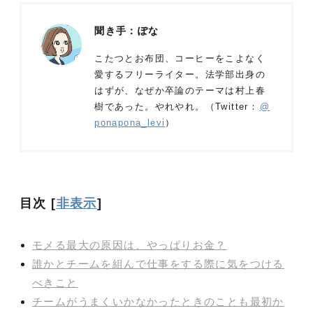
聞き手：ぽな
こたつとお布団、コーヒーをこよなく
愛するフリーライター。法学部出身の
はずが、なぜか卒論のテーマは村上春
樹であった。やれやれ。（Twitter：
@
ponapona_levi
）
目次
[
非表示
]
モメる最大の原因は、やっぱりお金？
誰かとチームを組んで仕事をする際に気をつける
べきこと
チームがうまくいかなかったときのことも最初か