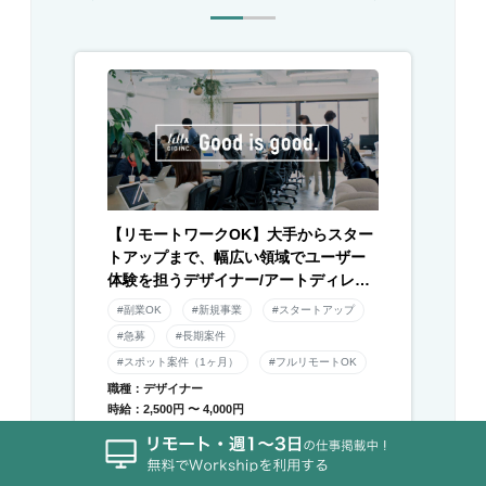
【リモートワークOK】大手からスター
トアップまで、幅広い領域でユーザー
体験を担うデザイナー/アートディレク
ター募集！
#副業OK
#新規事業
#スタートアップ
#急募
#長期案件
#スポット案件（1ヶ月）
#フルリモートOK
職種：デザイナー
時給：2,500円 〜 4,000円
働き方：どちらでも可
エリア：東京都