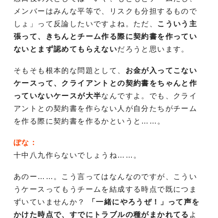
メンバーはみんな平等で、リスクも分担するもので
しょ」って反論したいですよね。ただ、
こういう主
張って、きちんとチーム作る際に契約書を作ってい
ないとまず認めてもらえない
だろうと思います。
そもそも根本的な問題として、
お金が入ってこない
ケースって、クライアントとの契約書をちゃんと作
っていないケースが大半
なんですよ。でも、クライ
アントとの契約書を作らない人が自分たちがチーム
を作る際に契約書を作るかというと……。
ぽな：
十中八九作らないでしょうね……。
あのー……。こう言ってはなんなのですが、こうい
うケースってもうチームを結成する時点で既につま
ずいていませんか？
「一緒にやろうぜ！」って声を
かけた時点で、すでにトラブルの種がまかれてる
よ