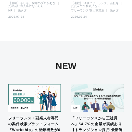
【連載】もしも、採用のプロがあな
【連載】34歳フリーランス、会社を
たの会社の人事になったら
たたんで公務員になる
HR
働き方
フリーランス/個人事業主
働き方
2026.07.28
2026.07.24
NEW
FREELANCE
HR
フリーランス・副業人材専門
「フリーランスから正社員
の案件検索プラットフォーム
へ」54.7%の企業が実績あり
『Workship』の登録者数が6
【トランジション採用 最新調