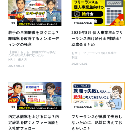
HR
FREELANCE
若手の早期離職を防ぐには？
2026年8月 個人事業主&フリ
離職率を改善するオンボーデ
ーランス向け給付金/補助金/
ィングの極意
助成金まとめ
【連載】もしも、採用のプロがあな
お金
フリーランス/個人事業主
たの会社の人事になったら
制度
HR
働き方
2026.08.01
2026.08.04
HR
FREELANCE
内定承諾率を上げるには？内
フリーランスが就職で失敗し
定辞退を防ぐオファー面談と
ないために、絶対に考えてお
入社前フォロー
きたいこと