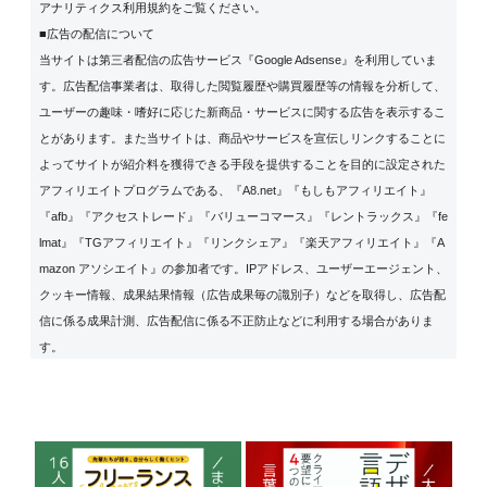
アナリティクス利用規約
をご覧ください。
■広告の配信について
当サイトは第三者配信の広告サービス『Google Adsense』を利用していま
す。広告配信事業者は、取得した閲覧履歴や購買履歴等の情報を分析して、
ユーザーの趣味・嗜好に応じた新商品・サービスに関する広告を表示するこ
とがあります。また当サイトは、商品やサービスを宣伝しリンクすることに
よってサイトが紹介料を獲得できる手段を提供することを目的に設定された
アフィリエイトプログラムである、『A8.net』『もしもアフィリエイト』
『afb』『アクセストレード』『バリューコマース』『レントラックス』『fe
lmat』『TGアフィリエイト』『リンクシェア』『楽天アフィリエイト』『A
mazon アソシエイト』の参加者です。IPアドレス、ユーザーエージェント、
クッキー情報、成果結果情報（広告成果毎の識別子）などを取得し、広告配
信に係る成果計測、広告配信に係る不正防止などに利用する場合がありま
す。