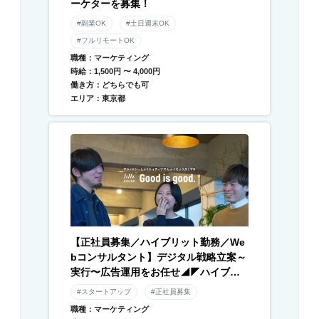
ーケターを募集！
#副業OK
#土日週末OK
#フルリモートOK
職種：マーケティング
時給：1,500円 〜 4,000円
働き方：どちらでも可
エリア：東京都
【正社員募集／ハイブリット勤務／We
bコンサルタント】デジタル戦略立案～
実行〜広告運用をお任せ◢◤ハイブリ
ッド勤務×残業月平均10時間以下◢◤伴
#スタートアップ
#正社員募集
走型のデジタル支援と自社メディアを
職種：マーケティング
運営／急成長中DXベンチャー