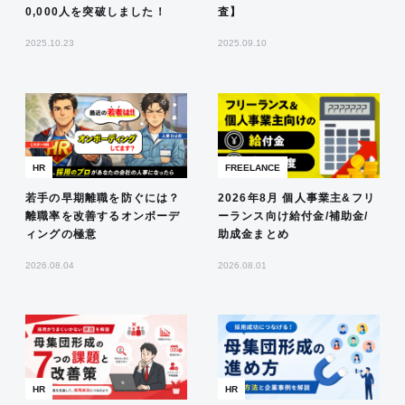
0,000人を突破しました！
査】
2025.10.23
2025.09.10
HR
FREELANCE
若手の早期離職を防ぐには？
2026年8月 個人事業主&フリ
離職率を改善するオンボーデ
ーランス向け給付金/補助金/
ィングの極意
助成金まとめ
2026.08.04
2026.08.01
HR
HR