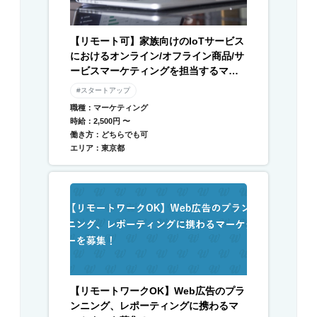
【リモート可】家族向けのIoTサービス
におけるオンライン/オフライン商品/サ
ービスマーケティングを担当するマー
ケターを募集
#スタートアップ
職種：マーケティング
時給：2,500円 〜
働き方：どちらでも可
エリア：東京都
【リモートワークOK】Web広告のプラ
ンニング、レポーティングに携わるマ