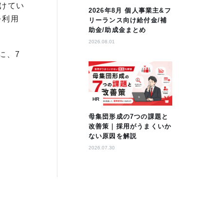
けてい
2026年8月 個人事業主&フ
を利用
リーランス向け給付金/補
助金/助成金まとめ
2026.08.01
とに、7
HR
母集団形成の7つの課題と
改善策｜採用がうまくいか
ない原因を解説
2026.07.30