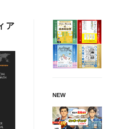
ィア
NEW
HR