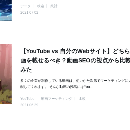
データ
検索
統計
2021.07.02
【YouTube vs 自分のWebサイト】どち
画を載せるべき？動画SEOの視点から比
みた
多くの企業が制作している動画は、使いかた次第でマーケティングに
献してくれます。 そんな動画の投稿にはYou...
YouTube
動画マーケティング
比較
2021.06.29