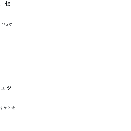
を、セ
につなが
チェッ
すか？ 近