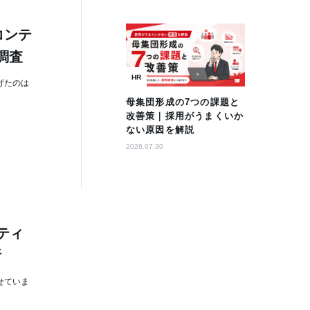
声コンテ
調査
HR
げたのは
母集団形成の7つの課題と
改善策｜採用がうまくいか
ない原因を解説
2026.07.30
ティ
析
せていま