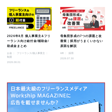
FREELANCE
HR
2026年8月 個人事業主&フリ
母集団形成の7つの課題と改
ーランス向け給付金/補助金/
善策｜採用がうまくいかない
助成金まとめ
原因を解説
お金
フリーランス/個人事業主
HR
採用
制度
2026.07.30
2026.08.01