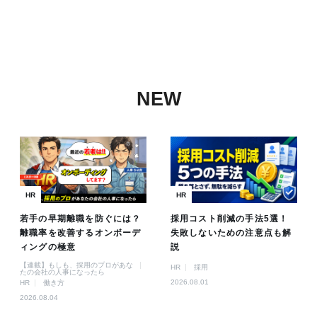
NEW
HR
HR
若手の早期離職を防ぐには？
採用コスト削減の手法5選！
離職率を改善するオンボーデ
失敗しないための注意点も解
ィングの極意
説
【連載】もしも、採用のプロがあな
HR
採用
たの会社の人事になったら
2026.08.01
HR
働き方
2026.08.04