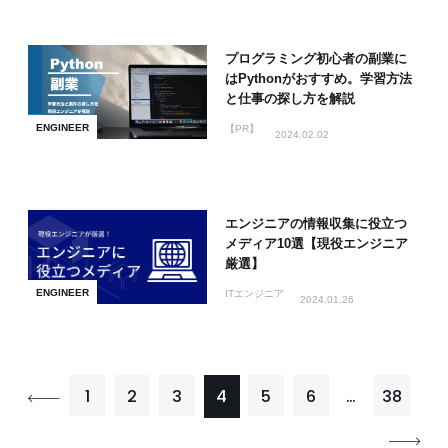
プログラミング初心者の副業に
はPythonがおすすめ。学習方法
と仕事の探し方を解説
ENGINEER
【PR】
2024.02.02
エンジニアの情報収集に役立つ
メディア10選【現役エンジニア
厳選】
ENGINEER
ITエンジニア
2024.01.26
1
2
3
4
5
6
…
38