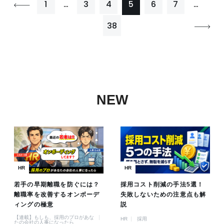
1
…
3
4
5
6
7
…
38
NEW
HR
HR
若手の早期離職を防ぐには？
採用コスト削減の手法5選！
離職率を改善するオンボーデ
失敗しないための注意点も解
ィングの極意
説
【連載】もしも、採用のプロがあな
HR
採用
たの会社の人事になったら