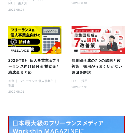
2026.08.01
HR
働き方
2026.08.04
FREELANCE
HR
2026年8月 個人事業主&フリ
母集団形成の7つの課題と改
ーランス向け給付金/補助金/
善策｜採用がうまくいかない
助成金まとめ
原因を解説
お金
フリーランス/個人事業主
HR
採用
制度
2026.07.30
2026.08.01