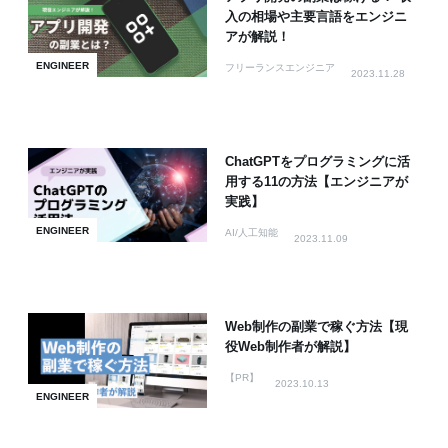
入の相場や主要言語をエンジニ
アが解説！
ENGINEER
フリーランスエンジニア
2023.11.28
ChatGPTをプログラミングに活
用する11の方法【エンジニアが
実践】
ENGINEER
AI/人工知能
2023.11.09
Web制作の副業で稼ぐ方法【現
役Web制作者が解説】
【PR】
2023.10.13
ENGINEER