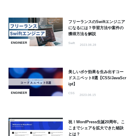
フリーランスのSwiftエンジニア
になるには？学習方法や案件の
獲得方法を解説
ENGINEER
Swift
2023.06.28
美しいボケ効果を生み出すコー
ドスニペット8選【CSS/JavaScr
ipt】
ENGINEER
CSS
2023.06.15
祝！WordPress生誕20周年。こ
こまでシェアを拡大できた秘訣
とは？