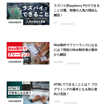
ラズパイ(Raspberry Pi)でできる
こと15選。特徴や人気の理由も
解説！
ENGINEER
IoT
2023.09.15
Web制作でフリーランスになる
には？現役のWeb制作者が基本
から解説
ENGINEER
Web制作
2023.09.14
HTMLでできることとは？ プロ
グラミングの基本となる初心者
向け言語！
ENGINEER
HTML
2023.08.02