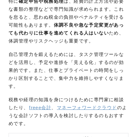
特に
確定申告や税務処理
は、経費の計上方法や必要
な書類の整理などで専門知識が求められます。これ
を怠ると、思わぬ税金の負担やペナルティを受ける
可能性もあります。
体調不良や急な予定変更があっ
ても代わりに仕事を進めてくれる人はいない
ため、
体調管理やリスクヘッジも重要です。
自己管理力を鍛えるためには、タスク管理ツールな
どを活用し、予定や進捗を「見える化」するのが効
果的です。また、仕事とプライベートの時間をしっ
かり区別することで、集中力を維持しやすくなりま
す。
税務や経理の知識を身につけるために専門家に相談
したり、
freee会計
、
マネーフォワードクラウド
のよ
うな会計ソフトの導入を検討したりするのもおすす
めです。