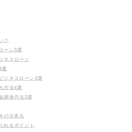
い？
ローン3選
ジネスローン
4選
ビジネスローン3選
れ方法4選
金調達方法3選
きの注意点
られるポイント