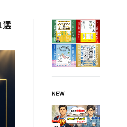
1選
NEW
HR