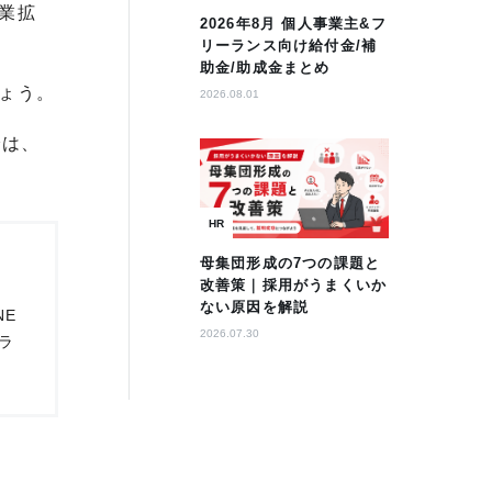
業拡
2026年8月 個人事業主&フ
リーランス向け給付金/補
助金/助成金まとめ
ょう。
2026.08.01
では、
HR
母集団形成の7つの課題と
改善策｜採用がうまくいか
ない原因を解説
NE
2026.07.30
ラ