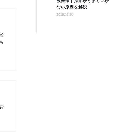
改善策｜採用がうまくいか
ない原因を解説
2026.07.30
経
ち
論