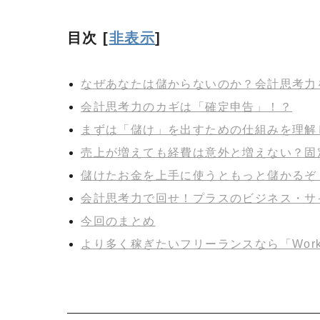
目次
[
非表示
]
なぜあなたは儲からないのか？会計思考力
会計思考力のカギは「確定申告」！？
まずは「儲け」を出すための仕組みを理解
売上が増えても経費は意外と増えない？固
儲けたお金を上手に使うともっと儲かるぞ
会計思考力で回せ！プラスのビジネス・サ
今回のまとめ
より多く稼ぎたいフリーランスなら「Works