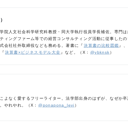
け）
学院人文社会科学研究科教授・同大学執行役員学長補佐。専門は
ティングファーム等での経営コンサルティング活動に従事したの
式会社社外取締役なども務める。著書に『
決算書の比較図鑑
』、
』『
決算書×ビジネスモデル大全
』など。（X：
@ybknsk
）
こよなく愛するフリーライター。法学部出身のはずが、なぜか卒
。やれやれ。（X：
@ponapona_levi
）