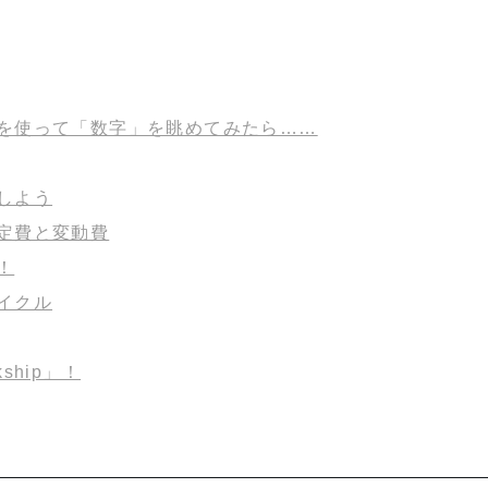
を使って「数字」を眺めてみたら……
しよう
定費と変動費
！
イクル
hip」！