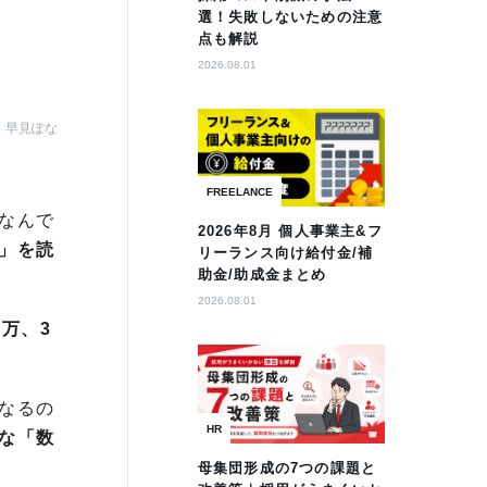
選！失敗しないための注意
点も解説
2026.08.01
早見ぽな
FREELANCE
なんで
2026年8月 個人事業主&フ
」を読
リーランス向け給付金/補
助金/助成金まとめ
2026.08.01
0万、3
なるの
HR
な「数
母集団形成の7つの課題と