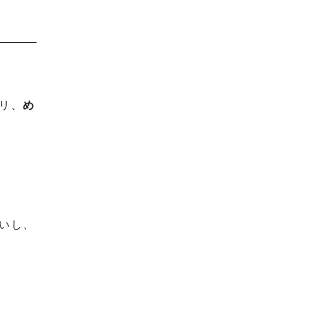
リ、
め
いし、