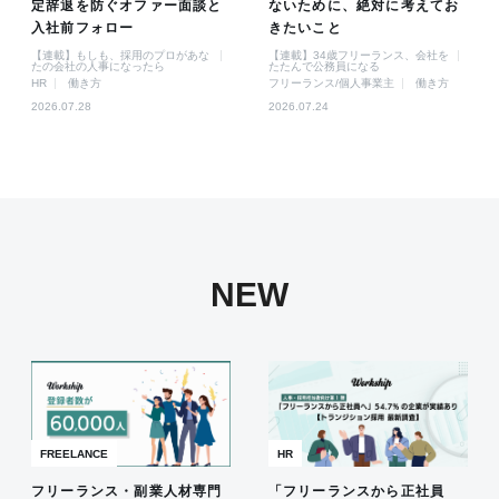
定辞退を防ぐオファー面談と
ないために、絶対に考えてお
入社前フォロー
きたいこと
【連載】もしも、採用のプロがあな
【連載】34歳フリーランス、会社を
たの会社の人事になったら
たたんで公務員になる
HR
働き方
フリーランス/個人事業主
働き方
2026.07.28
2026.07.24
NEW
FREELANCE
HR
フリーランス・副業人材専門
「フリーランスから正社員