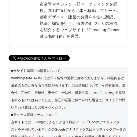
市空間マネジメント部マーケティングを経
験。2018年5月から北米へ移動、フリーへ。
都市デザイン・建築の分野を中心に翻訳、
執筆、編集を行う。海外の街づくりの潮流
を紹介するウェブサイト『
Traveling Circus
of Urbanism
』を運営。
■当サイト掲載中の情報について
Workship MAGAZINEでは日々情報の更新に努めておりますが、掲載内容は
最新のものと異なる可能性があります。当該情報について、その有用性、適
合性、完全性、正確性、安全性、合法性、最新性等について、いかなる保証
もするものではありません。修正の必要に気づかれた場合は、サイト下の問
い合わせ窓口よりお知らせください。
■アクセス解析ツールについて
当サイトでは、Googleによるアクセス解析ツール『Googleアナリティク
ス』を利用しています。このGoogleアナリティクスはトラフィックデータの
収集を行なっています。このトラフィックデータは匿名で収集されており、