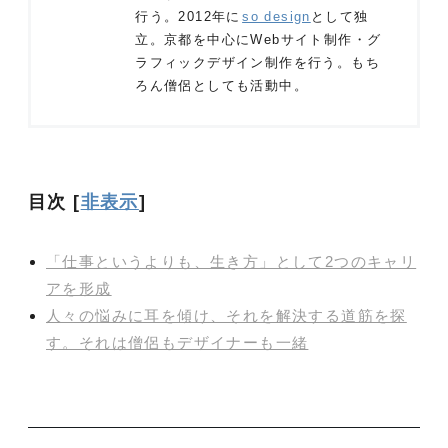
行う。2012年に
so design
として独
立。京都を中心にWebサイト制作・グ
ラフィックデザイン制作を行う。もち
ろん僧侶としても活動中。
目次
[
非表示
]
「仕事というよりも、生き方」として2つのキャリ
アを形成
人々の悩みに耳を傾け、それを解決する道筋を探
す。それは僧侶もデザイナーも一緒