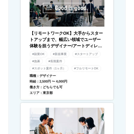
【リモートワークOK】大手からスター
トアップまで、幅広い領域でユーザー
体験を担うデザイナー/アートディレク
ター募集！
#副業OK
#新規事業
#スタートアップ
#急募
#長期案件
#スポット案件（1ヶ月）
#フルリモートOK
職種：デザイナー
時給：2,500円 〜 4,000円
働き方：どちらでも可
エリア：東京都