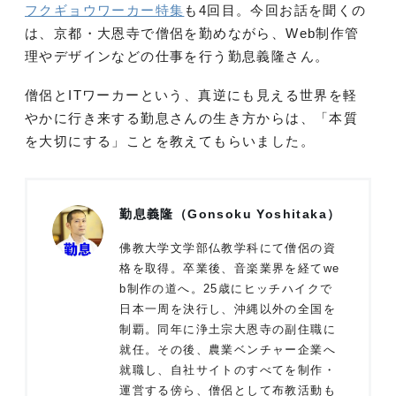
フクギョウワーカー特集
も4回目。今回お話を聞くの
は、京都・大恩寺で僧侶を勤めながら、Web制作管
理やデザインなどの仕事を行う勤息義隆さん。
僧侶とITワーカーという、真逆にも見える世界を軽
やかに行き来する勤息さんの生き方からは、「本質
を大切にする」ことを教えてもらいました。
勤息義隆（Gonsoku Yoshitaka）
佛教大学文学部仏教学科にて僧侶の資
格を取得。卒業後、音楽業界を経てwe
b制作の道へ。25歳にヒッチハイクで
日本一周を決行し、沖縄以外の全国を
制覇。同年に浄土宗大恩寺の副住職に
就任。その後、農業ベンチャー企業へ
就職し、自社サイトのすべてを制作・
運営する傍ら、僧侶として布教活動も