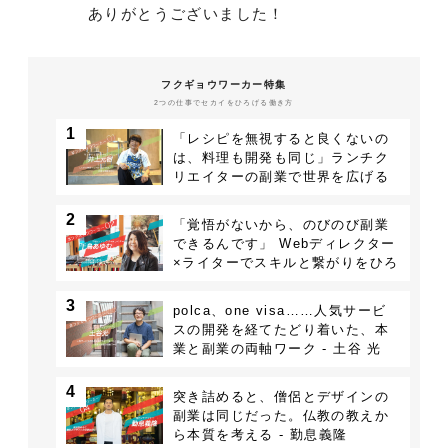
ありがとうございました！
フクギョウワーカー特集
2つの仕事でセカイをひろげる働き方
1
「レシピを無視すると良くないの
は、料理も開発も同じ」ランチク
リエイターの副業で世界を広げる
若手エンジニア - 井土元樹
2
「覚悟がないから、のびのび副業
できるんです」 Webディレクター
×ライターでスキルと繋がりをひろ
げる - 千鳥あゆむ
3
polca、one visa……人気サービ
スの開発を経てたどり着いた、本
業と副業の両軸ワーク - 土谷 光
4
突き詰めると、僧侶とデザインの
副業は同じだった。仏教の教えか
ら本質を考える - 勤息義隆