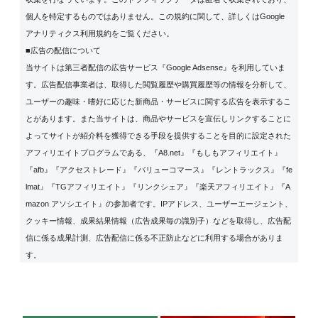
個人を特定するものではありません。この規約に関して、詳しくは
Google
アナリティクス利用規約
をご覧ください。
■広告の配信について
当サイトは第三者配信の広告サービス『Google Adsense』を利用していま
す。広告配信事業者は、取得した閲覧履歴や購買履歴等の情報を分析して、
ユーザーの趣味・嗜好に応じた新商品・サービスに関する広告を表示するこ
とがあります。また当サイトは、商品やサービスを宣伝しリンクすることに
よってサイトが紹介料を獲得できる手段を提供することを目的に設定された
アフィリエイトプログラムである、『A8.net』『もしもアフィリエイト』
『afb』『アクセストレード』『バリューコマース』『レントラックス』『fe
lmat』『TGアフィリエイト』『リンクシェア』『楽天アフィリエイト』『A
mazon アソシエイト』の参加者です。IPアドレス、ユーザーエージェント、
クッキー情報、成果結果情報（広告成果毎の識別子）などを取得し、広告配
信に係る成果計測、広告配信に係る不正防止などに利用する場合がありま
す。