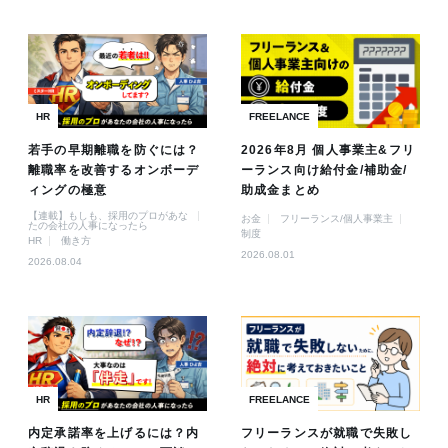
HR
FREELANCE
若手の早期離職を防ぐには？
2026年8月 個人事業主&フリ
離職率を改善するオンボーデ
ーランス向け給付金/補助金/
ィングの極意
助成金まとめ
【連載】もしも、採用のプロがあな
お金
フリーランス/個人事業主
たの会社の人事になったら
制度
HR
働き方
2026.08.01
2026.08.04
HR
FREELANCE
内定承諾率を上げるには？内
フリーランスが就職で失敗し