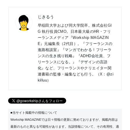
じきるう
早稲田大学および同大学院卒。株式会社GI
G 執行役員CMO。日本最大級のHR・フリ
ーランスメディア『Workship MAGAZIN
E』元編集長（2代目）。『
フリーランスの
進路相談室
』『
マンガでわかる！フリーラ
ンスの生き残り戦略
』『
ADHD会社員、フ
リーランスになる。
』『
デザインの言語
化
』など、フリーランスやクリエイター関
連書籍の監修・編集なども行う。（X：
@zi
killuu
）
■当サイト掲載中の情報について
Workship MAGAZINEでは日々情報の更新に努めておりますが、掲載内容は
最新のものと異なる可能性があります。当該情報について、その有用性、適