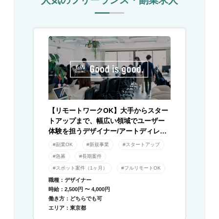
【リモートワークOK】大手からスター
トアップまで、幅広い領域でユーザー
体験を担うデザイナー/アートディレク
ター募集！
#副業OK
#新規事業
#スタートアップ
#急募
#長期案件
#スポット案件（1ヶ月）
#フルリモートOK
職種：デザイナー
時給：2,500円 〜 4,000円
働き方：どちらでも可
エリア：東京都