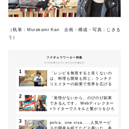
（執筆：Murakami Kan 企画・構成・写真：じきる
う）
フクギョウワーカー特集
2つの仕事でセカイをひろげる働き方
1
「レシピを無視すると良くないの
は、料理も開発も同じ」ランチク
リエイターの副業で世界を広げる
若手エンジニア - 井土元樹
2
「覚悟がないから、のびのび副業
できるんです」 Webディレクター
×ライターでスキルと繋がりをひろ
げる - 千鳥あゆむ
3
polca、one visa……人気サービ
スの開発を経てたどり着いた、本