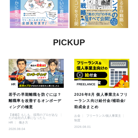
PICKUP
HR
FREELANCE
若手の早期離職を防ぐには？
2026年8月 個人事業主&フリ
離職率を改善するオンボーデ
ーランス向け給付金/補助金/
ィングの極意
助成金まとめ
【連載】もしも、採用のプロがあな
お金
フリーランス/個人事業主
たの会社の人事になったら
制度
HR
働き方
2026.08.01
2026.08.04