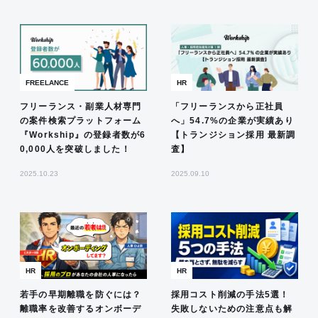
FREELANCE
HR
フリーランス・副業人材専門
「フリーランスから正社員
の案件検索プラットフォーム
へ」54.7%の企業が実績あり
『Workship』の登録者数が6
【トランジション採用 最新調
0,000人を突破しました！
査】
2025.10.23
2025.09.10
HR
HR
若手の早期離職を防ぐには？
採用コスト削減の手法5選！
離職率を改善するオンボーデ
失敗しないための注意点も解