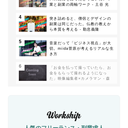
業と副業の両軸ワーク - 土谷 光
4
突き詰めると、僧侶とデザインの
副業は同じだった。仏教の教えか
ら本質を考える - 勤息義隆
5
音楽だって「ビジネス視点」が大
切。miida菅原が考えるリアルな生
き方
6
「お金を払って撮っていたら、お
金をもらって撮れるようになっ
た」映像編集者×カメラマン - 森
川亮太
人気のフリーランス・副業求人