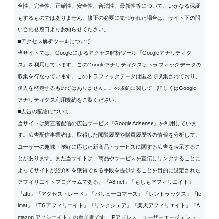
合性、完全性、正確性、安全性、合法性、最新性等について、いかなる保証
もするものではありません。修正の必要に気づかれた場合は、サイト下の問
い合わせ窓口よりお知らせください。
■アクセス解析ツールについて
当サイトでは、Googleによるアクセス解析ツール『Googleアナリティク
ス』を利用しています。このGoogleアナリティクスはトラフィックデータの
収集を行なっています。このトラフィックデータは匿名で収集されており、
個人を特定するものではありません。この規約に関して、詳しくは
Google
アナリティクス利用規約
をご覧ください。
■広告の配信について
当サイトは第三者配信の広告サービス『Google Adsense』を利用していま
す。広告配信事業者は、取得した閲覧履歴や購買履歴等の情報を分析して、
ユーザーの趣味・嗜好に応じた新商品・サービスに関する広告を表示するこ
とがあります。また当サイトは、商品やサービスを宣伝しリンクすることに
よってサイトが紹介料を獲得できる手段を提供することを目的に設定された
アフィリエイトプログラムである、『A8.net』『もしもアフィリエイト』
『afb』『アクセストレード』『バリューコマース』『レントラックス』『fe
lmat』『TGアフィリエイト』『リンクシェア』『楽天アフィリエイト』『A
mazon アソシエイト』の参加者です。IPアドレス、ユーザーエージェント、