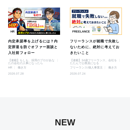
HR
FREELANCE
内定承諾率を上げるには？内
フリーランスが就職で失敗し
定辞退を防ぐオファー面談と
ないために、絶対に考えてお
入社前フォロー
きたいこと
【連載】もしも、採用のプロがあな
【連載】34歳フリーランス、会社を
たの会社の人事になったら
たたんで公務員になる
HR
働き方
フリーランス/個人事業主
働き方
2026.07.28
2026.07.24
NEW