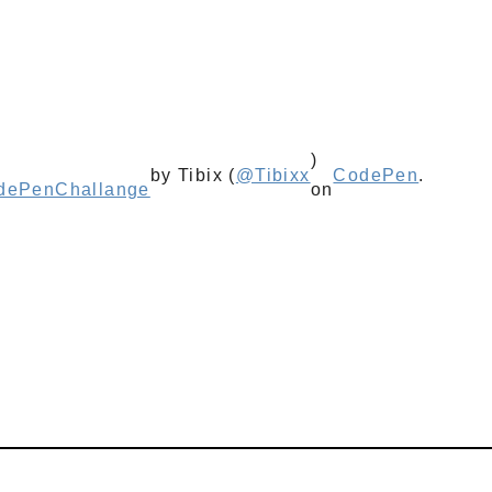
)
by Tibix (
@Tibixx
CodePen
.
odePenChallange
on