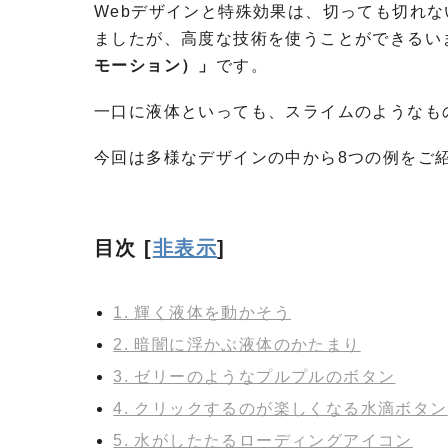
Webデザインと特殊効果は、切っても切れ
ましたが、高度な技術を使うことができるい
モーション）」
です。
一口に液体といっても、スライムのようなも
今回は多様なデザインの中から8つの例をご
目次
[
非表示
]
1. 輝く液体を動かそう
2. 暗闇に浮かぶ液体のかたまり
3. ゼリーのようなプルプルのボタン
4. クリックするのが楽しくなる水滴ボタン
5. 水がしたたるローディングアイコン