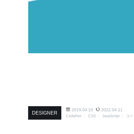
2019.04.10
2022.04.11
DESIGNER
CodePen
CSS
JavaScript
コー