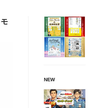
ドモ
NEW
HR