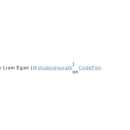
)
y Liam Egan (
@shubniggurath
CodePen
.
on