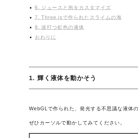
6. ジュースと泡をカスタマイズ
7. Three.jsで作られたスライムの海
8. 波打つ虹色の液体
おわりに
1. 輝く液体を動かそう
WebGLで作られた、発光する不思議な液体
ぜひカーソルで動かしてみてください。