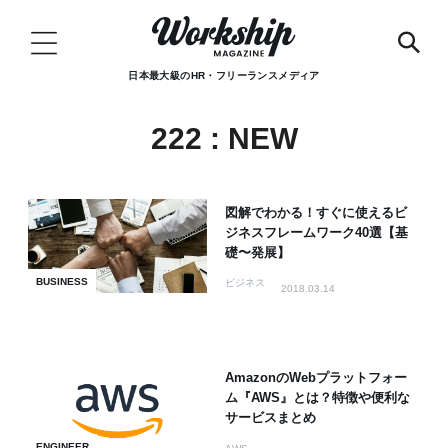
日本最大級のHR・フリーランスメディア
222 : NEW
図解でわかる！すぐに使えるビ
ジネスフレームワーク40選【基
礎〜発展】
BUSINESS
ビジネス
2018.03.14
AmazonのWebプラットフォー
ム『AWS』とは？特徴や便利な
サービスまとめ
ENGINEER