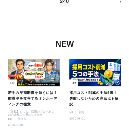
240
NEW
HR
HR
若手の早期離職を防ぐには？
採用コスト削減の手法5選！
離職率を改善するオンボーデ
失敗しないための注意点も解
ィングの極意
説
【連載】もしも、採用のプロがあな
HR
採用
たの会社の人事になったら
2026.08.01
HR
働き方
2026.08.04