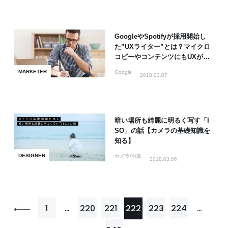
GoogleやSpotifyが採用開始し
た”UXライター”とは？マイクロ
コピーやコンテンツにもUXが必
要！
MARKETER
Google
2018.03.07
暗い場所も綺麗に明るく写す「I
SO」の話【カメラの基礎知識を
知る】
DESIGNER
カメラ/写真
2018.03.06
1
…
220
221
222
223
224
…