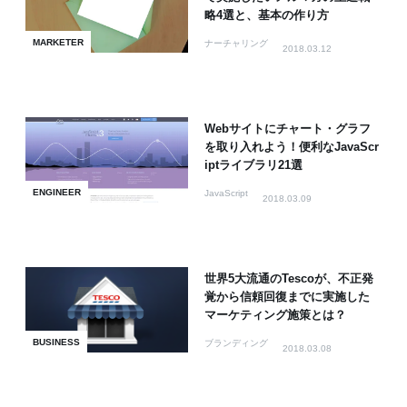
略4選と、基本の作り方
MARKETER
ナーチャリング
2018.03.12
Webサイトにチャート・グラフ
を取り入れよう！便利なJavaScr
iptライブラリ21選
ENGINEER
JavaScript
2018.03.09
世界5大流通のTescoが、不正発
覚から信頼回復までに実施した
マーケティング施策とは？
BUSINESS
ブランディング
2018.03.08