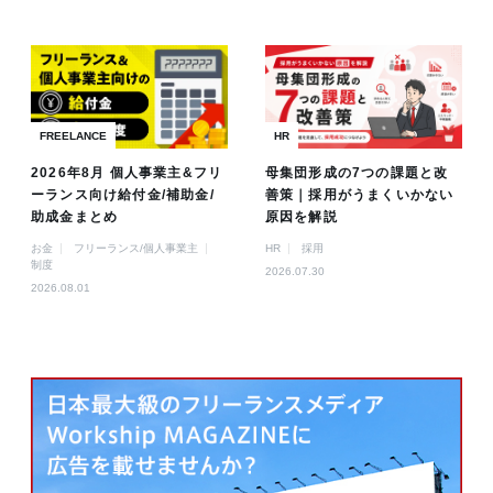
FREELANCE
HR
2026年8月 個人事業主&フリ
母集団形成の7つの課題と改
ーランス向け給付金/補助金/
善策｜採用がうまくいかない
助成金まとめ
原因を解説
お金
フリーランス/個人事業主
HR
採用
制度
2026.07.30
2026.08.01