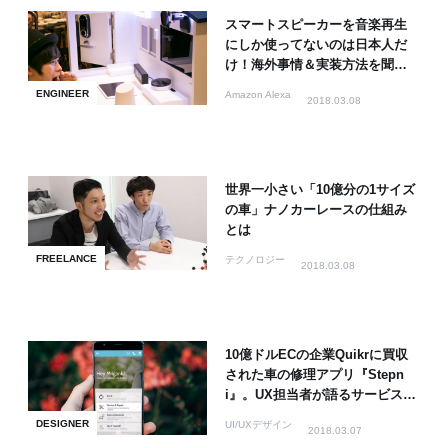
スマートスピーカーを音楽再生
にしか使ってないのは日本人だ
け！海外事情＆実装方法を聞い
てきた【イベントレポート】
ENGINEER
Amazon Alexa
2018.03.08
世界一小さい「10億分の1サイズ
の車」ナノカーレースの仕組み
とは
FREELANCE
テクノロジー
2018.03.08
10億ドルECの企業Quikrに買収
された車の修理アプリ『Stepn
i』。UX担当者が語るサービス設
計のコツ
DESIGNER
UI/UXデザイン
2018.03.07