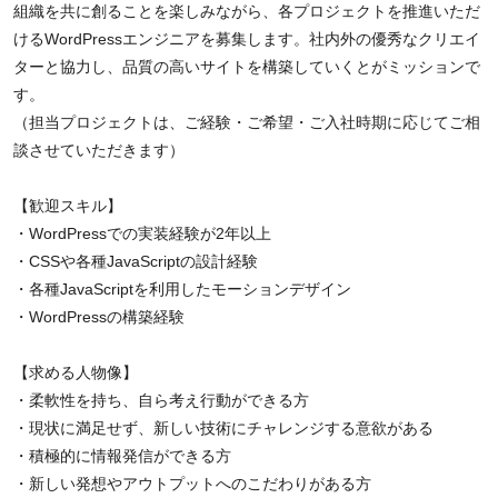
組織を共に創ることを楽しみながら、各プロジェクトを推進いただ
けるWordPressエンジニアを募集します。社内外の優秀なクリエイ
ターと協力し、品質の高いサイトを構築していくとがミッションで
す。
（担当プロジェクトは、ご経験・ご希望・ご入社時期に応じてご相
談させていただきます）
【歓迎スキル】
・WordPressでの実装経験が2年以上
・CSSや各種JavaScriptの設計経験
・各種JavaScriptを利用したモーションデザイン
・WordPressの構築経験
【求める人物像】
・柔軟性を持ち、自ら考え行動ができる方
・現状に満足せず、新しい技術にチャレンジする意欲がある
・積極的に情報発信ができる方
・新しい発想やアウトプットへのこだわりがある方