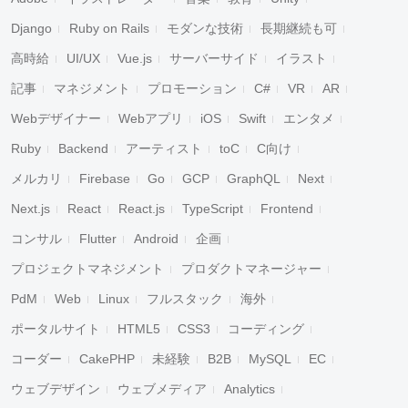
Django
Ruby on Rails
モダンな技術
長期継続も可
高時給
UI/UX
Vue.js
サーバーサイド
イラスト
記事
マネジメント
プロモーション
C#
VR
AR
Webデザイナー
Webアプリ
iOS
Swift
エンタメ
Ruby
Backend
アーティスト
toC
C向け
メルカリ
Firebase
Go
GCP
GraphQL
Next
Next.js
React
React.js
TypeScript
Frontend
コンサル
Flutter
Android
企画
プロジェクトマネジメント
プロダクトマネージャー
PdM
Web
Linux
フルスタック
海外
ポータルサイト
HTML5
CSS3
コーディング
コーダー
CakePHP
未経験
B2B
MySQL
EC
ウェブデザイン
ウェブメディア
Analytics