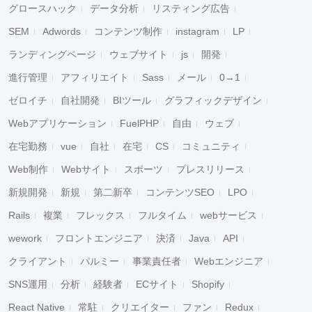
グロースハック
データ分析
リスティング広告
SEM
Adwords
コンテンツ制作
instagram
LP
ランディングページ
ウェブサイト
js
開発
進行管理
アフィリエイト
Sass
メール
0→1
ゼロイチ
自社開発
BIツール
グラフィックデザイン
Webアプリケーション
FuelPHP
自由
ウェブ
在宅勤務
vue
自社
在宅
CS
コミュニティ
Web制作
Webサイト
スポーツ
プレスリリース
新規開発
新規
第二新卒
コンテンツSEO
LPO
Rails
複業
フレックス
フルタイム
webサービス
wework
フロントエンジニア
決済
Java
API
クライアント
パルミー
事業責任者
Webエンジニア
SNS運用
分析
経験者
ECサイト
Shopify
React Native
常駐
クリエイター
ファン
Redux