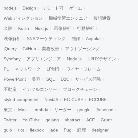
nodejs
Design
リモート可
ゲーム
Webディレクション
機械学習エンジニア
仮想通貨
金融
Kotlin
Nuxt.js
画像解析
行動解析
映像解析
SNSマーケティング
制作
Angular
jQuery
GitHub
業務改善
アウトソーシング
Symfony
アプリエンジニア
Node.js
UI/UXデザイン
PL
ネットワーク
LP制作
ワイヤーフレーム
PowerPoint
美容
SQL
D2C
サービス開発
不動産
インフルエンサー
ブロックチェーン
styled-component
NestJS
EC-CUBE
ECCUBE
東京
Mac
Lambda
リーダー
google
Adsense
Twitter
YouTube
golang
abstract
ACF
Grunt
gulp
riot
flexbox
jade
Pug
経理
designer