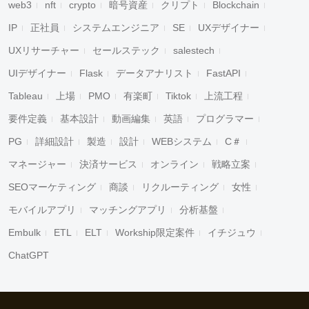
web3
nft
crypto
暗号資産
クリプト
Blockchain
IP
正社員
システムエンジニア
SE
UXデザイナー
UXリサーチャー
セールステック
salestech
UIデザイナー
Flask
データアナリスト
FastAPI
Tableau
上場
PMO
有楽町
Tiktok
上流工程
要件定義
基本設計
動画編集
英語
プログラマー
PG
詳細設計
製造
設計
WEBシステム
C＃
マネージャー
決済サービス
オンライン
戦略立案
SEOマーケティング
商談
リクルーティング
女性
モバイルアプリ
マッチングアプリ
分析基盤
Embulk
ETL
ELT
Workship限定案件
イチジュウ
ChatGPT