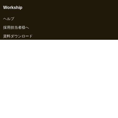
Workship
ヘルプ
採用担当者様へ
資料ダウンロード
その他のサービス
Workship EVENT
Workship MAGAZINE
Workship CAREER
関連サイト
GIGサイト
UXデザイン・プロトタイプ制作 - UX Design Lab
Webサイト制作 / CMS・マーケティングツール - LeadGrid
デザ