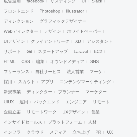
広告運用
facebook
リスティング
UI
Slack
フロントエンド
Photoshop
Illustrator
ディレクション
グラフィックデザイナー
Webディレクター
デザイン
ホワイトペーパー
UIデザイン
クライアントワーク
XD
アシスタント
サポート
Git
スタートアップ
Laravel
EC2
HTML
CSS
編集
オウンドメディア
SNS
フリーランス
自社サービス
法人営業
マーケ
採用
スカウト
アプリ
コンテンツマーケティング
新規事業
ディレクター
プランナー
マーケター
UIUX
運用
バックエンド
エンジニア
リモート
企画立案
リモートワーク
UXデザイン
営業
インサイドセールス
プラットフォーム
人材
インフラ
クラウド
メディア
立ち上げ
PR
UX