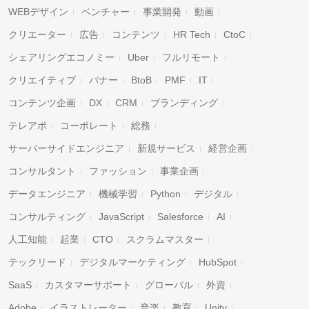
WEBデザイン
ベンチャー
事業開発
動画
クリエーター
広告
コンテンツ
HR Tech
CtoC
シェアリングエコノミー
Uber
フルリモート
クリエイティブ
バナー
BtoB
PMF
IT
コンテンツ企画
DX
CRM
ブランディング
テレアポ
コーポレート
総務
サーバーサイドエンジニア
新規サービス
経営企画
コンサルタント
ファッション
事業企画
データエンジニア
機械学習
Python
デジタル
コンサルティング
JavaScript
Salesforce
AI
人工知能
起業
CTO
スクラムマスター
テックリード
デジタルマーケティング
HubSpot
SaaS
カスタマーサポート
グローバル
外資
Adobe
イラストレーター
音楽
教育
Unity