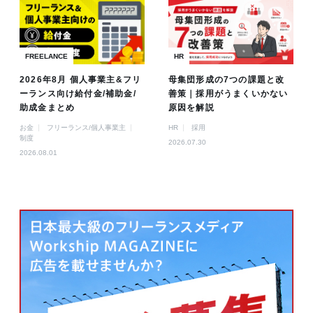
FREELANCE
HR
2026年8月 個人事業主&フリ
母集団形成の7つの課題と改
ーランス向け給付金/補助金/
善策｜採用がうまくいかない
助成金まとめ
原因を解説
お金
フリーランス/個人事業主
HR
採用
制度
2026.07.30
2026.08.01