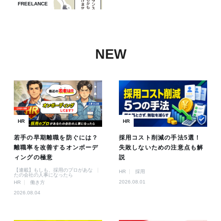
FREELANCE
NEW
HR
HR
若手の早期離職を防ぐには？
採用コスト削減の手法5選！
離職率を改善するオンボーデ
失敗しないための注意点も解
ィングの極意
説
【連載】もしも、採用のプロがあな
HR
採用
たの会社の人事になったら
2026.08.01
HR
働き方
2026.08.04