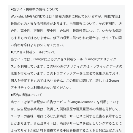
■当サイト掲載中の情報について
Workship MAGAZINEでは日々情報の更新に努めておりますが、掲載内容は
最新のものと異なる可能性があります。当該情報について、その有用性、適
合性、完全性、正確性、安全性、合法性、最新性等について、いかなる保証
もするものではありません。修正の必要に気づかれた場合は、サイト下の問
い合わせ窓口よりお知らせください。
■アクセス解析ツールについて
当サイトでは、Googleによるアクセス解析ツール『Googleアナリティク
ス』を利用しています。このGoogleアナリティクスはトラフィックデータの
収集を行なっています。このトラフィックデータは匿名で収集されており、
個人を特定するものではありません。この規約に関して、詳しくは
Google
アナリティクス利用規約
をご覧ください。
■広告の配信について
当サイトは第三者配信の広告サービス『Google Adsense』を利用していま
す。広告配信事業者は、取得した閲覧履歴や購買履歴等の情報を分析して、
ユーザーの趣味・嗜好に応じた新商品・サービスに関する広告を表示するこ
とがあります。また当サイトは、商品やサービスを宣伝しリンクすることに
よってサイトが紹介料を獲得できる手段を提供することを目的に設定された