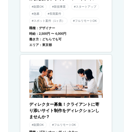
ター募集！
#副業OK
#新規事業
#スタートアップ
#急募
#長期案件
#スポット案件（1ヶ月）
#フルリモートOK
職種：デザイナー
時給：2,500円 〜 4,000円
働き方：どちらでも可
エリア：東京都
ディレクター募集！クライアントに寄
り添いサイト制作をディレクションし
ませんか？
#副業OK
#フルリモートOK
職種：プランナー・ディレクター