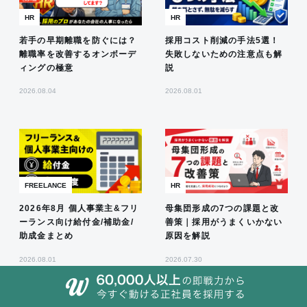
HR
HR
若手の早期離職を防ぐには？
採用コスト削減の手法5選！
離職率を改善するオンボーデ
失敗しないための注意点も解
ィングの極意
説
2026.08.04
2026.08.01
FREELANCE
HR
2026年8月 個人事業主&フリ
母集団形成の7つの課題と改
ーランス向け給付金/補助金/
善策｜採用がうまくいかない
助成金まとめ
原因を解説
2026.08.01
2026.07.30