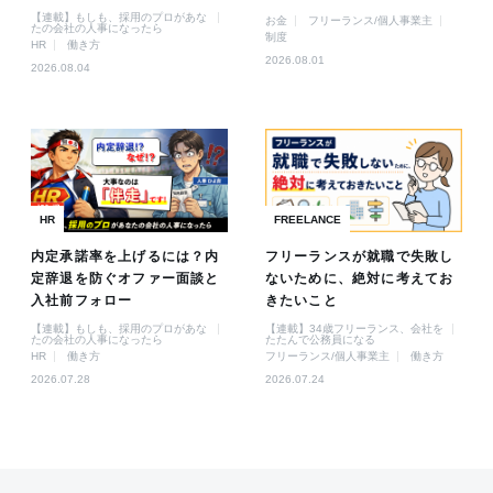
【連載】もしも、採用のプロがあな
お金
フリーランス/個人事業主
たの会社の人事になったら
制度
HR
働き方
2026.08.01
2026.08.04
HR
FREELANCE
内定承諾率を上げるには？内
フリーランスが就職で失敗し
定辞退を防ぐオファー面談と
ないために、絶対に考えてお
入社前フォロー
きたいこと
【連載】もしも、採用のプロがあな
【連載】34歳フリーランス、会社を
たの会社の人事になったら
たたんで公務員になる
HR
働き方
フリーランス/個人事業主
働き方
2026.07.28
2026.07.24