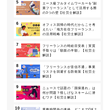
5
エース級フルタイムワーカーを“副
業フリーランス”として活用する際
の3つの壁【社労士解説】
6
オフィス回帰の時代だからこそ考
えたい「地方在住フリーランス」
の活用戦略【社労士解説】
7
フリーランスの時給目安表｜実質
手取りは「額面の半額」【社労士
解説】
8
「フリーランスが音信不通」事業
リスクを回避する防衛策【社労士
解説】
9
ニュースで話題の「国保逃れ」は
何が問題？怪しげなスキームに潜
むワナ【社労士解説】
10
業務時間外の連絡、どこまでOK？