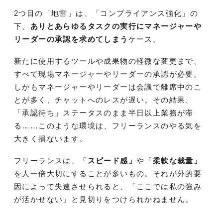
2つ目の「地雷」は、「コンプライアンス強化」の
下、
ありとあらゆるタスクの実行にマネージャーや
リーダーの承認を求めてしまう
ケース。
新たに使用するツールや成果物の軽微な変更まで、
すべて現場マネージャーやリーダーの承認が必要。
しかもマネージャーやリーダーは会議で離席中のこ
とが多く、チャットへのレスが遅い。その結果、
「承認待ち」ステータスのまま半日以上業務が滞
る……このような環境は、フリーランスのやる気を
大きく損ないます。
フリーランスは、
「スピード感」
や
「柔軟な裁量」
を人一倍大切にすることが多いもの。それが外的要
因によって失速させられると、「ここでは私の強み
が活かせない」と見切りをつけられかねません。