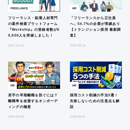
FREELANCE
HR
フリーランス・副業人材専門
「フリーランスから正社員
の案件検索プラットフォーム
へ」54.7%の企業が実績あり
『Workship』の登録者数が6
【トランジション採用 最新調
0,000人を突破しました！
査】
2025.10.23
2025.09.10
HR
HR
若手の早期離職を防ぐには？
採用コスト削減の手法5選！
離職率を改善するオンボーデ
失敗しないための注意点も解
ィングの極意
説
2026.08.04
2026.08.01