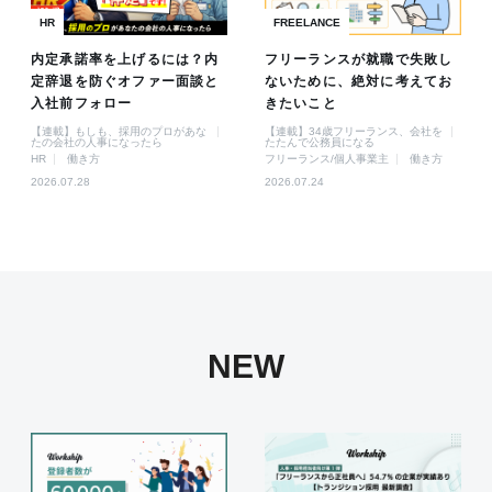
HR
FREELANCE
内定承諾率を上げるには？内
フリーランスが就職で失敗し
定辞退を防ぐオファー面談と
ないために、絶対に考えてお
入社前フォロー
きたいこと
【連載】もしも、採用のプロがあな
【連載】34歳フリーランス、会社を
たの会社の人事になったら
たたんで公務員になる
HR
働き方
フリーランス/個人事業主
働き方
2026.07.28
2026.07.24
NEW