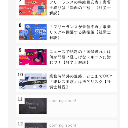
7
フリーランスの時給目安表｜実質
手取りは「額面の半額」【社労士
解説】
8
「フリーランスが音信不通」事業
リスクを回避する防衛策【社労士
解説】
9
ニュースで話題の「国保逃れ」は
何が問題？怪しげなスキームに潜
むワナ【社労士解説】
10
業務時間外の連絡、どこまでOK？
「即レス要求」は法的リスク【社
労士解説】
11
coming soon!
12
coming soon!