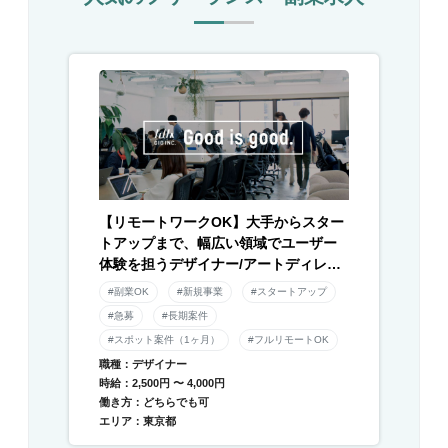
【リモートワークOK】大手からスター
トアップまで、幅広い領域でユーザー
体験を担うデザイナー/アートディレク
ター募集！
#副業OK
#新規事業
#スタートアップ
#急募
#長期案件
#スポット案件（1ヶ月）
#フルリモートOK
職種：デザイナー
時給：2,500円 〜 4,000円
働き方：どちらでも可
エリア：東京都