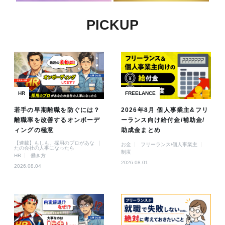
PICKUP
HR
FREELANCE
若手の早期離職を防ぐには？
2026年8月 個人事業主&フリ
離職率を改善するオンボーデ
ーランス向け給付金/補助金/
ィングの極意
助成金まとめ
【連載】もしも、採用のプロがあな
お金
フリーランス/個人事業主
たの会社の人事になったら
制度
HR
働き方
2026.08.01
2026.08.04