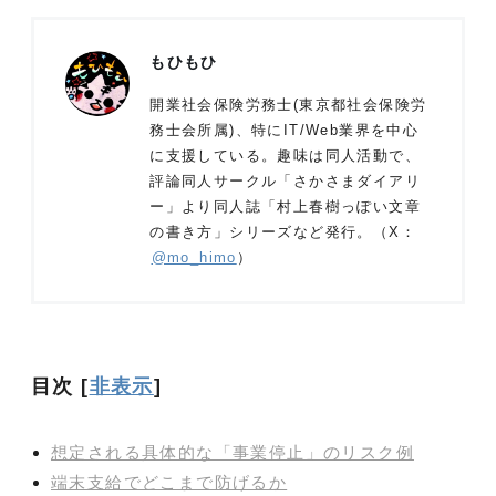
もひもひ
開業社会保険労務士(東京都社会保険労
務士会所属)、特にIT/Web業界を中心
に支援している。趣味は同人活動で、
評論同人サークル「さかさまダイアリ
ー」より同人誌「村上春樹っぽい文章
の書き方」シリーズなど発行。（X：
@mo_himo
）
目次
[
非表示
]
想定される具体的な「事業停止」のリスク例
端末支給でどこまで防げるか