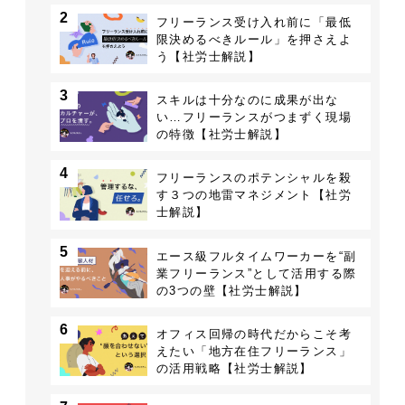
2
フリーランス受け入れ前に「最低
限決めるべきルール」を押さえよ
う【社労士解説】
3
スキルは十分なのに成果が出な
い…フリーランスがつまずく現場
の特徴【社労士解説】
4
フリーランスのポテンシャルを殺
す３つの地雷マネジメント【社労
士解説】
5
エース級フルタイムワーカーを“副
業フリーランス”として活用する際
の3つの壁【社労士解説】
6
オフィス回帰の時代だからこそ考
えたい「地方在住フリーランス」
の活用戦略【社労士解説】