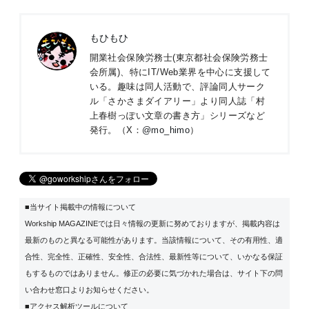
もひもひ
開業社会保険労務士(東京都社会保険労務士
会所属)、特にIT/Web業界を中心に支援して
いる。趣味は同人活動で、評論同人サーク
ル「さかさまダイアリー」より同人誌「村
上春樹っぽい文章の書き方」シリーズなど
発行。（X：
@mo_himo
）
■当サイト掲載中の情報について
Workship MAGAZINEでは日々情報の更新に努めておりますが、掲載内容は
最新のものと異なる可能性があります。当該情報について、その有用性、適
合性、完全性、正確性、安全性、合法性、最新性等について、いかなる保証
もするものではありません。修正の必要に気づかれた場合は、サイト下の問
い合わせ窓口よりお知らせください。
■アクセス解析ツールについて