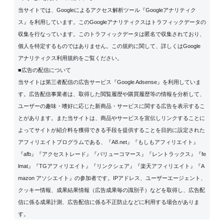
当サイトでは、Googleによるアクセス解析ツール『Googleアナリティク
ス』を利用しています。このGoogleアナリティクスはトラフィックデータの
収集を行なっています。このトラフィックデータは匿名で収集されており、
個人を特定するものではありません。この規約に関して、詳しくは
Google
アナリティクス利用規約
をご覧ください。
■広告の配信について
当サイトは第三者配信の広告サービス『Google Adsense』を利用していま
す。広告配信事業者は、取得した閲覧履歴や購買履歴等の情報を分析して、
ユーザーの趣味・嗜好に応じた新商品・サービスに関する広告を表示するこ
とがあります。また当サイトは、商品やサービスを宣伝しリンクすることに
よってサイトが紹介料を獲得できる手段を提供することを目的に設定された
アフィリエイトプログラムである、『A8.net』『もしもアフィリエイト』
『afb』『アクセストレード』『バリューコマース』『レントラックス』『fe
lmat』『TGアフィリエイト』『リンクシェア』『楽天アフィリエイト』『A
mazon アソシエイト』の参加者です。IPアドレス、ユーザーエージェント、
クッキー情報、成果結果情報（広告成果毎の識別子）などを取得し、広告配
信に係る成果計測、広告配信に係る不正防止などに利用する場合がありま
す。