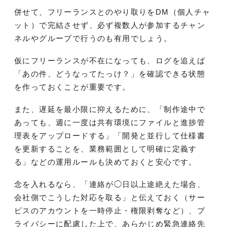
併せて、フリーランスとのやり取りをDM（個人チャ
ット）で完結させず、必ず複数人が参加するチャン
ネルやグループで行うのも有用でしょう。
仮にフリーランスが不在になっても、ログを追えば
「あの件、どうなってたっけ？」を確認できる状態
を作っておくことが重要です。
また、遅延を最小限に抑えるために、「制作途中で
あっても、週に一度は共有環境にファイルと進捗管
理表をアップロードする」「開発と並行して仕様書
を更新することを、業務範囲として明確に定義す
る」などの運用ルールも決めておくと安心です。
念を入れるなら、「連絡が◯日以上途絶えた場合、
会社側でこうした対応を取る」と伝えておく（サー
ビスのアカウントを一時停止・権限剥奪など）、プ
ライバシーに配慮した上で、あらかじめ緊急連絡先