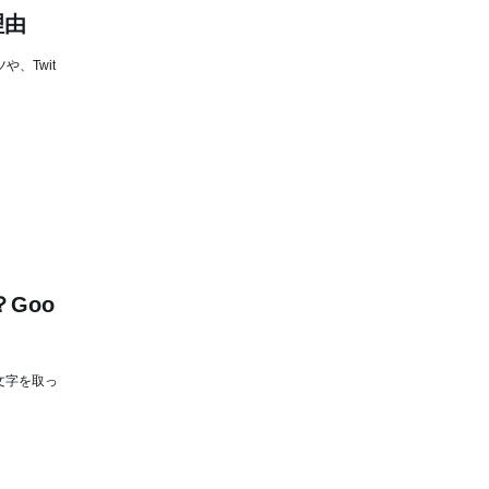
理由
、Twit
？Goo
文字を取っ