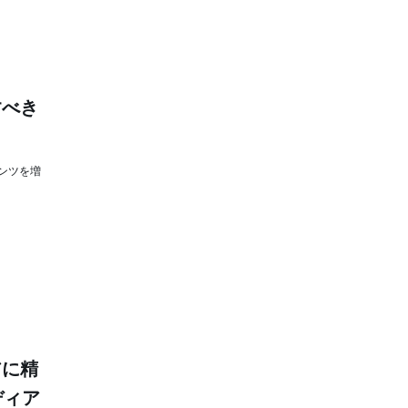
すべき
ンツを増
アに精
ディア