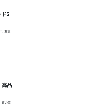
ンド5
ず、変更
 高品
、質の高