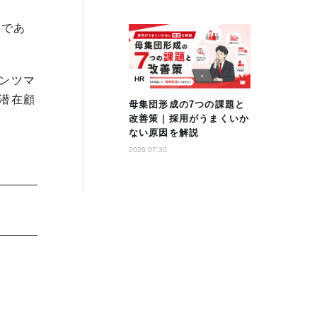
身であ
ンツマ
HR
潜在顧
母集団形成の7つの課題と
改善策｜採用がうまくいか
ない原因を解説
2026.07.30