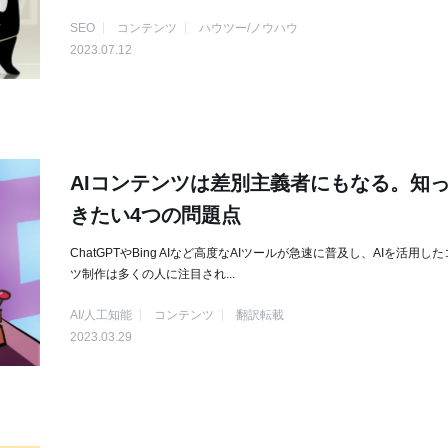
SEO
コンテンツ
ハウツー/ノウハウ
2023.07.12
AIコンテンツは差別主義者にもなる。知
きたい4つの問題点
ChatGPTやBing AIなど高度なAIツールが急速に普及し、AIを活用し
ツ制作は多くの人に注目され...
AI/人工知能
コンテンツ
翻訳転載
2023.03.29