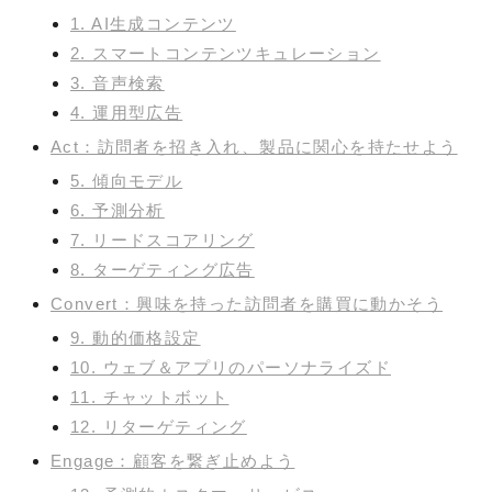
1. AI生成コンテンツ
2. スマートコンテンツキュレーション
3. 音声検索
4. 運用型広告
Act：訪問者を招き入れ、製品に関心を持たせよう
5. 傾向モデル
6. 予測分析
7. リードスコアリング
8. ターゲティング広告
Convert：興味を持った訪問者を購買に動かそう
9. 動的価格設定
10. ウェブ＆アプリのパーソナライズド
11. チャットボット
12. リターゲティング
Engage：顧客を繋ぎ止めよう