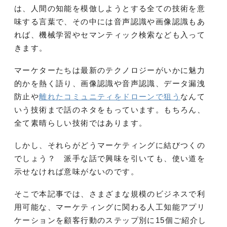
は、人間の知能を模倣しようとする全ての技術を意
味する言葉で、その中には音声認識や画像認識もあ
れば、機械学習やセマンティック検索なども入って
きます。
マーケターたちは最新のテクノロジーがいかに魅力
的かを熱く語り、画像認識や音声認識、データ漏洩
防止や
離れたコミュニティをドローンで狙う
なんて
いう技術まで話のネタをもっています。もちろん、
全て素晴らしい技術ではあります。
しかし、それらがどうマーケティングに結びつくの
でしょう？ 派手な話で興味を引いても、使い道を
示せなければ意味がないのです。
そこで本記事では、さまざまな規模のビジネスで利
用可能な、マーケティングに関わる人工知能アプリ
ケーションを顧客行動のステップ別に15個ご紹介し