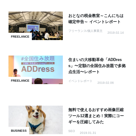
おとなの税金教室～こんにちは
確定申告～ イベントレポート
フリーランス/個人事業主
2019.02.14
FREELANCE
住まいの大移動革命「ADDres
s」〜定額の全国住み放題で多拠
点生活〜レポート
FREELANCE
イベントレポート
2019.02.06
無料で使えるおすすめ画像圧縮
ツール12選まとめ！実際にコー
ギーを圧縮してみた
BUSINESS
SEO
2019.01.31