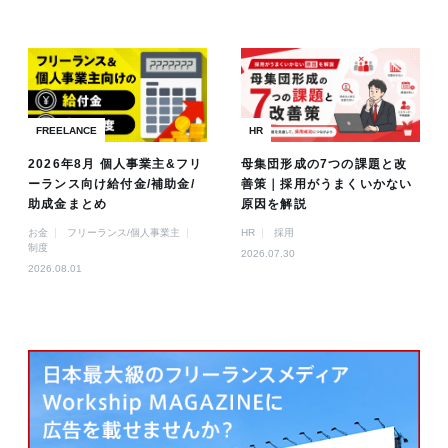
FREELANCE
HR
2026年8月 個人事業主&フリ
母集団形成の7つの課題と改
ーランス向け給付金/補助金/
善策｜採用がうまくいかない
助成金まとめ
原因を解説
お金
フリーランス/個人事業主
HR
採用
制度
2026.07.30
2026.08.01