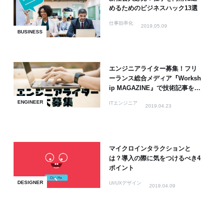
めるためのビジネスハック13選
仕事効率化
2019.05.09
BUSINESS
エンジニアライター募集！フリ
ーランス総合メディア『Worksh
ip MAGAZINE』で技術記事を書
きませんか？
ENGINEER
ITエンジニア
2019.04.23
マイクロインタラクションと
は？導入の際に気をつけるべき4
ポイント
DESIGNER
UI/UXデザイン
2019.04.09