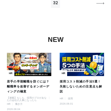
32
NEW
HR
HR
若手の早期離職を防ぐには？
採用コスト削減の手法5選！
離職率を改善するオンボーデ
失敗しないための注意点も解
ィングの極意
説
【連載】もしも、採用のプロがあな
HR
採用
たの会社の人事になったら
2026.08.01
HR
働き方
2026.08.04