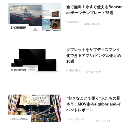
全て無料！今すぐ使えるBootstr
apテーマテンプレート78選
Bootstrap
2019.03.19
ENGINEER
タブレットをサブディスプレイ
化できるアプリ/ドングルまとめ
10選
BUSINESS
仕事効率化
2019.02.25
”好きなことで働く”人たちの見
本市！MOV市-Neighborland-イ
ベントレポート
FREELANCE
イベントレポート
2019.02.24