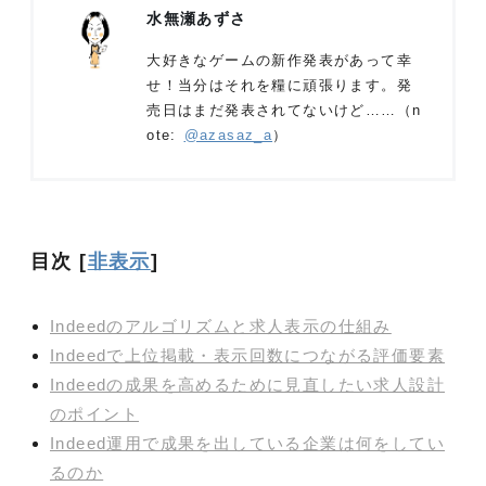
水無瀬あずさ
大好きなゲームの新作発表があって幸
せ！当分はそれを糧に頑張ります。発
売日はまだ発表されてないけど……（n
ote:
@azasaz_a
）
目次
[
非表示
]
Indeedのアルゴリズムと求人表示の仕組み
Indeedで上位掲載・表示回数につながる評価要素
Indeedの成果を高めるために見直したい求人設計
のポイント
Indeed運用で成果を出している企業は何をしてい
るのか