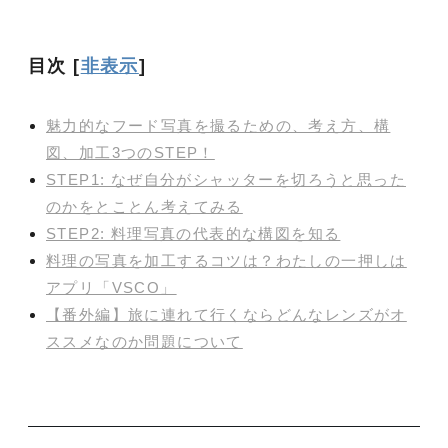
目次
[
非表示
]
魅力的なフード写真を撮るための、考え方、構
図、加工3つのSTEP！
STEP1: なぜ自分がシャッターを切ろうと思った
のかをとことん考えてみる
STEP2: 料理写真の代表的な構図を知る
料理の写真を加工するコツは？わたしの一押しは
アプリ「VSCO」
【番外編】旅に連れて行くならどんなレンズがオ
ススメなのか問題について