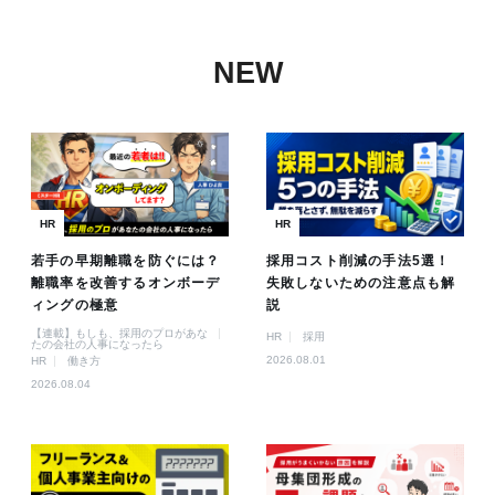
NEW
HR
HR
若手の早期離職を防ぐには？
採用コスト削減の手法5選！
離職率を改善するオンボーデ
失敗しないための注意点も解
ィングの極意
説
【連載】もしも、採用のプロがあな
HR
採用
たの会社の人事になったら
2026.08.01
HR
働き方
2026.08.04