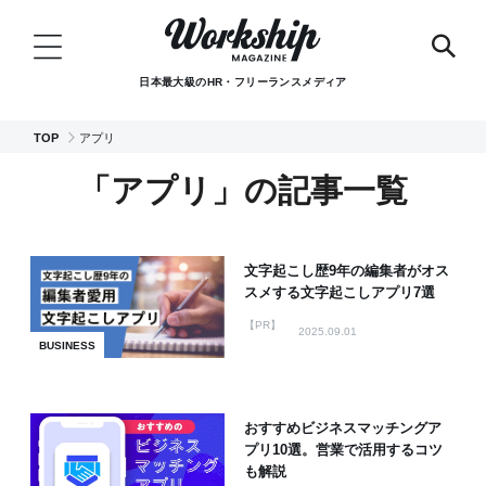
日本最大級のHR・フリーランスメディア
TOP
アプリ
「アプリ」の記事一覧
文字起こし歴9年の編集者がオス
スメする文字起こしアプリ7選
【PR】
2025.09.01
BUSINESS
おすすめビジネスマッチングア
プリ10選。営業で活用するコツ
も解説