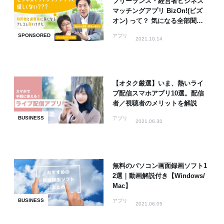
フリーランス・経営者ビジネス
マッチングアプリ BizOn!(ビズ
オン) って？ 気になる全部聞い
てみた
SPONSORED
アプリ
2021.10.14
【オタク厳選】いま、熱いライ
ブ配信スマホアプリ10選。配信
者／視聴者のメリットを解説
BUSINESS
アプリ
2021.06.30
無料のパソコン画面録画ソフト1
2選｜動画解説付き【Windows/
Mac】
BUSINESS
アプリ
2021.06.05