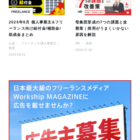
FREELANCE
HR
2026年8月 個人事業主&フリ
母集団形成の7つの課題と改
ーランス向け給付金/補助金/
善策｜採用がうまくいかない
助成金まとめ
原因を解説
お金
フリーランス/個人事業主
HR
採用
制度
2026.07.30
2026.08.01