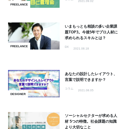
2021.09.02
FREELANCE
いまもっとも相談の多い企業課
題TOP3。今後5年でプロ人材に
求められるスキルとは？
FREELANCE
DX
2021.08.18
あなたの設計したレイアウト、
言葉で説明できますか？
コラム
2021.08.05
DESIGNER
ソーシャルセクターが求める人
材 5つの特徴。社会課題の知識
より大切なこと