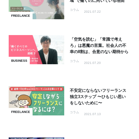
域”で働くのに向いている理由
コラム
2021.07.22
FREELANCE
「空気を読む」「常識で考え
ろ」は悪魔の言葉。社会人の不
幸の8割は、合意のない期待から
BUSINESS
コラム
2021.07.20
不安定にならないフリーランス
独立3ステップ 〜ひもじい思い
をしないために〜
FREELANCE
コラム
2021.07.13