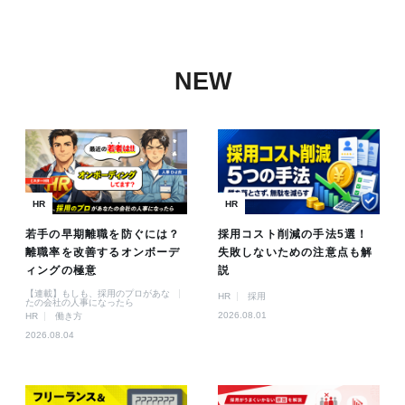
NEW
HR
HR
若手の早期離職を防ぐには？
採用コスト削減の手法5選！
離職率を改善するオンボーデ
失敗しないための注意点も解
ィングの極意
説
【連載】もしも、採用のプロがあな
HR
採用
たの会社の人事になったら
2026.08.01
HR
働き方
2026.08.04