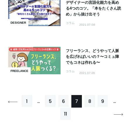
デザイナーの言語化能力を高め
る4つのコツ。「本をたくさん読
め」から抜け出そう
DESIGNER
コラム
2021.07.08
フリーランス、どうやって人脈
を広げればいいの？〜コミュ障
でもコネは作れる〜
FREELANCE
コラム
2021.07.06
1
…
5
6
7
8
9
…
11