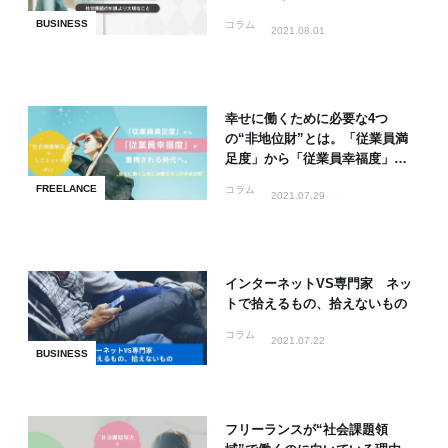
BUSINESS
コラム
2021.08.01
幸せに働くために必要な4つ
の“非地位財”とは。「従業員満
足度」から「従業員幸福度」が
重視される時代へ
FREELANCE
コラム
2021.07.29
インターネットVS専門家 ネッ
トで拾えるもの、拾えないもの
コラム
2021.07.22
BUSINESS
フリーランスが“社会課題領