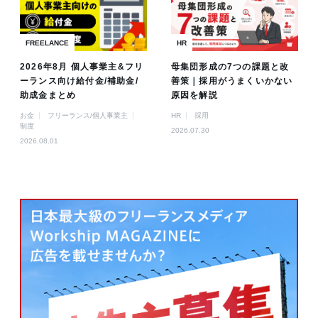
FREELANCE
HR
2026年8月 個人事業主&フリ
母集団形成の7つの課題と改
ーランス向け給付金/補助金/
善策｜採用がうまくいかない
助成金まとめ
原因を解説
お金
フリーランス/個人事業主
HR
採用
制度
2026.07.30
2026.08.01