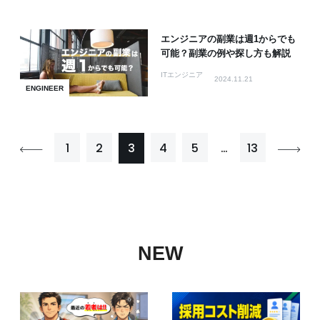
エンジニアの副業は週1からでも
可能？副業の例や探し方も解説
ITエンジニア
2024.11.21
ENGINEER
1
2
3
4
5
…
13
NEW