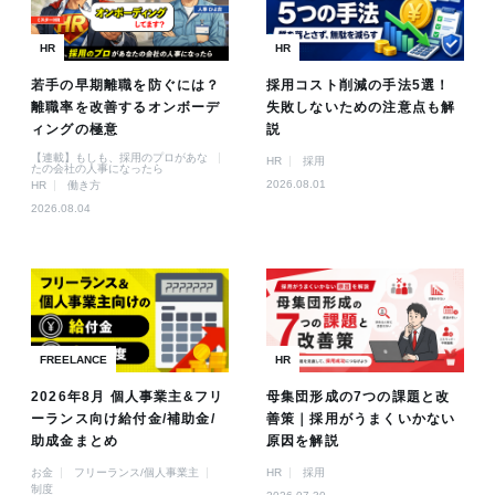
HR
HR
若手の早期離職を防ぐには？
採用コスト削減の手法5選！
離職率を改善するオンボーデ
失敗しないための注意点も解
ィングの極意
説
【連載】もしも、採用のプロがあな
HR
採用
たの会社の人事になったら
2026.08.01
HR
働き方
2026.08.04
FREELANCE
HR
2026年8月 個人事業主&フリ
母集団形成の7つの課題と改
ーランス向け給付金/補助金/
善策｜採用がうまくいかない
助成金まとめ
原因を解説
お金
フリーランス/個人事業主
HR
採用
制度