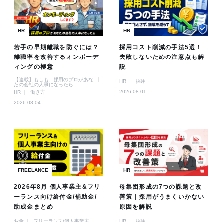
HR
HR
若手の早期離職を防ぐには？
採用コスト削減の手法5選！
離職率を改善するオンボーデ
失敗しないための注意点も解
ィングの極意
説
【連載】もしも、採用のプロがあな
HR
採用
たの会社の人事になったら
2026.08.01
HR
働き方
2026.08.04
FREELANCE
HR
2026年8月 個人事業主&フリ
母集団形成の7つの課題と改
ーランス向け給付金/補助金/
善策｜採用がうまくいかない
助成金まとめ
原因を解説
お金
フリーランス/個人事業主
HR
採用