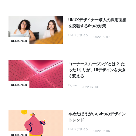
UI/UXデザイナー求人の採用面接
を突破する6つの対策
UI/UXデザイン
2022.09.07
DESIGNER
コーナースムージングとは？ た
った1ミリが、UIデザインを大き
く変える
DESIGNER
Figma
2022.07.13
やめたほうがいい4つのデザイン
トレンド
UI/UXデザイン
2022.05.06
DESIGNER