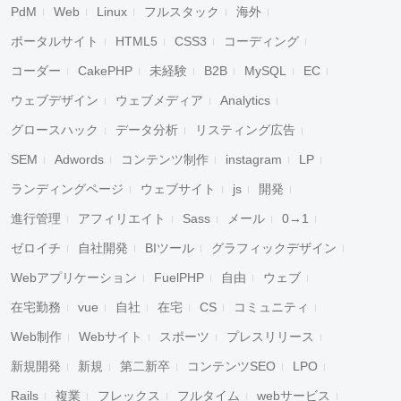
PdM
Web
Linux
フルスタック
海外
ポータルサイト
HTML5
CSS3
コーディング
コーダー
CakePHP
未経験
B2B
MySQL
EC
ウェブデザイン
ウェブメディア
Analytics
グロースハック
データ分析
リスティング広告
SEM
Adwords
コンテンツ制作
instagram
LP
ランディングページ
ウェブサイト
js
開発
進行管理
アフィリエイト
Sass
メール
0→1
ゼロイチ
自社開発
BIツール
グラフィックデザイン
Webアプリケーション
FuelPHP
自由
ウェブ
在宅勤務
vue
自社
在宅
CS
コミュニティ
Web制作
Webサイト
スポーツ
プレスリリース
新規開発
新規
第二新卒
コンテンツSEO
LPO
Rails
複業
フレックス
フルタイム
webサービス