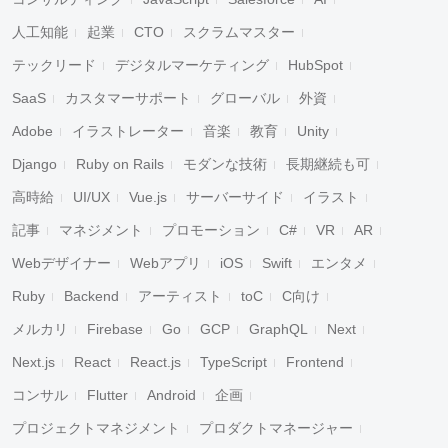
人工知能
起業
CTO
スクラムマスター
テックリード
デジタルマーケティング
HubSpot
SaaS
カスタマーサポート
グローバル
外資
Adobe
イラストレーター
音楽
教育
Unity
Django
Ruby on Rails
モダンな技術
長期継続も可
高時給
UI/UX
Vue.js
サーバーサイド
イラスト
記事
マネジメント
プロモーション
C#
VR
AR
Webデザイナー
Webアプリ
iOS
Swift
エンタメ
Ruby
Backend
アーティスト
toC
C向け
メルカリ
Firebase
Go
GCP
GraphQL
Next
Next.js
React
React.js
TypeScript
Frontend
コンサル
Flutter
Android
企画
プロジェクトマネジメント
プロダクトマネージャー