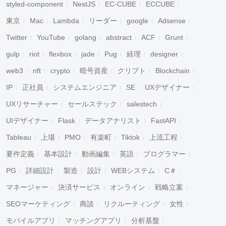
styled-component
NestJS
EC-CUBE
ECCUBE
東京
Mac
Lambda
リーダー
google
Adsense
Twitter
YouTube
golang
abstract
ACF
Grunt
gulp
riot
flexbox
jade
Pug
経理
designer
web3
nft
crypto
暗号資産
クリプト
Blockchain
IP
正社員
システムエンジニア
SE
UXデザイナー
UXリサーチャー
セールステック
salestech
UIデザイナー
Flask
データアナリスト
FastAPI
Tableau
上場
PMO
有楽町
Tiktok
上流工程
要件定義
基本設計
動画編集
英語
プログラマー
PG
詳細設計
製造
設計
WEBシステム
C＃
マネージャー
決済サービス
オンライン
戦略立案
SEOマーケティング
商談
リクルーティング
女性
モバイルアプリ
マッチングアプリ
分析基盤