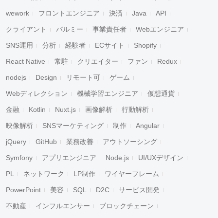
wework
フロントエンジニア
決済
Java
API
クライアント
パルミー
事業責任者
Webエンジニア
SNS運用
分析
経験者
ECサイト
Shopify
React Native
常駐
クリエイター
ファン
Redux
nodejs
Design
リモート可
ゲーム
Webディレクション
機械学習エンジニア
仮想通貨
金融
Kotlin
Nuxt.js
画像解析
行動解析
映像解析
SNSマーケティング
制作
Angular
jQuery
GitHub
業務改善
アウトソーシング
Symfony
アプリエンジニア
Node.js
UI/UXデザイン
PL
ネットワーク
LP制作
ワイヤーフレーム
PowerPoint
美容
SQL
D2C
サービス開発
不動産
インフルエンサー
ブロックチェーン