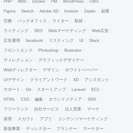
PHP
AWS
Docker
PM
WordPress
CMS
Figma
Sketch
Adobe XD
Invision
Zeplin
副業
労務
バックオフィス
ライター
取材
ライティング
SEO
Webマーケティング
Web広告
広告運用
facebook
リスティング
UI
Slack
フロントエンド
Photoshop
Illustrator
ディレクション
グラフィックデザイナー
Webディレクター
デザイン
ホワイトペーパー
UIデザイン
クライアントワーク
XD
アシスタント
サポート
Git
スタートアップ
Laravel
EC2
HTML
CSS
編集
オウンドメディア
SNS
フリーランス
自社サービス
法人営業
マーケ
採用
スカウト
アプリ
コンテンツマーケティング
新規事業
ディレクター
プランナー
マーケター