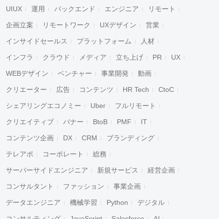
UIUX
運用
バックエンド
エンジニア
リモート
企画立案
リモートワーク
UXデザイン
営業
インサイドセールス
プラットフォーム
人材
インフラ
クラウド
メディア
立ち上げ
PR
UX
WEBデザイン
ベンチャー
事業開発
動画
クリエーター
広告
コンテンツ
HR Tech
CtoC
シェアリングエコノミー
Uber
フルリモート
クリエイティブ
バナー
BtoB
PMF
IT
コンテンツ企画
DX
CRM
ブランディング
テレアポ
コーポレート
総務
サーバーサイドエンジニア
新規サービス
経営企画
コンサルタント
ファッション
事業企画
データエンジニア
機械学習
Python
デジタル
コンサルティング
JavaScript
Salesforce
AI