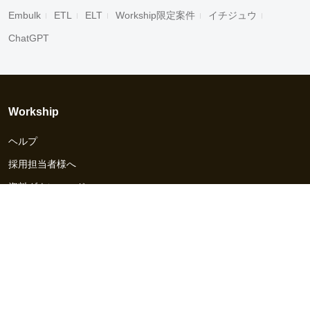
Embulk
ETL
ELT
Workship限定案件
イチジュウ
ChatGPT
Workship
ヘルプ
採用担当者様へ
資料ダウンロード
その他のサービス
Workship EVENT
Workship MAGAZINE
Workship CAREER