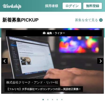
採用者様
ログイン
無料登録
新着募集PICKUP
募集を全て見る
編集・ライター
株式会社クリーク・アンド・リバー社
【フルリモ】大手出版社マンガコンテンツの日→英語校正業務！