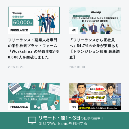
FREELANCE
HR
フリーランス・副業人材専門
「フリーランスから正社員
の案件検索プラットフォーム
へ」54.7%の企業が実績あり
『Workship』の登録者数が6
【トランジション採用 最新調
0,000人を突破しました！
査】
2025.10.23
2025.09.10
FREELANCE
HR
フリーランスが税務署に狙わ
若手の早期離職を防ぐには？
れる6つの傾向とは？追徴課
離職率を改善するオンボーデ
税は年1132億円 他
ィングの極意