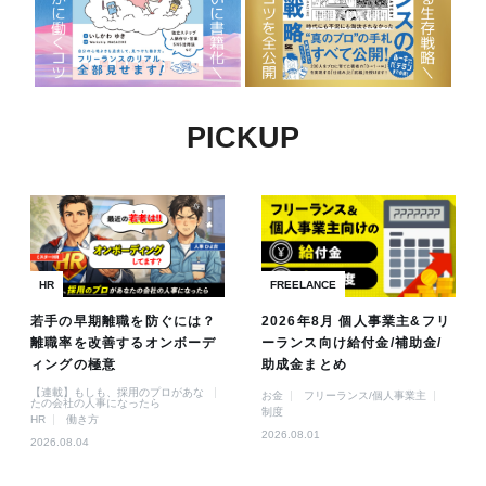
PICKUP
HR
FREELANCE
若手の早期離職を防ぐには？
2026年8月 個人事業主&フリ
離職率を改善するオンボーデ
ーランス向け給付金/補助金/
ィングの極意
助成金まとめ
【連載】もしも、採用のプロがあな
お金
フリーランス/個人事業主
たの会社の人事になったら
制度
HR
働き方
2026.08.01
2026.08.04