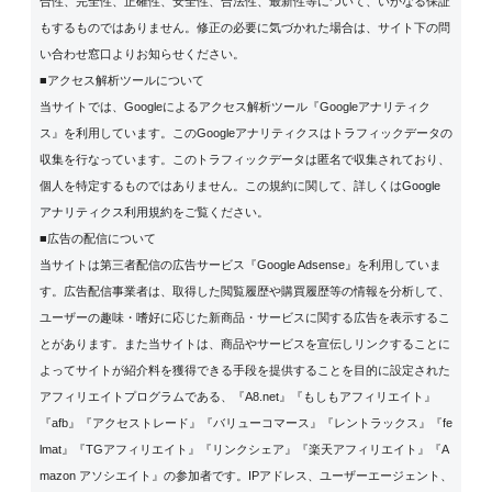
合性、完全性、正確性、安全性、合法性、最新性等について、いかなる保証
もするものではありません。修正の必要に気づかれた場合は、サイト下の問
い合わせ窓口よりお知らせください。
■アクセス解析ツールについて
当サイトでは、Googleによるアクセス解析ツール『Googleアナリティク
ス』を利用しています。このGoogleアナリティクスはトラフィックデータの
収集を行なっています。このトラフィックデータは匿名で収集されており、
個人を特定するものではありません。この規約に関して、詳しくは
Google
アナリティクス利用規約
をご覧ください。
■広告の配信について
当サイトは第三者配信の広告サービス『Google Adsense』を利用していま
す。広告配信事業者は、取得した閲覧履歴や購買履歴等の情報を分析して、
ユーザーの趣味・嗜好に応じた新商品・サービスに関する広告を表示するこ
とがあります。また当サイトは、商品やサービスを宣伝しリンクすることに
よってサイトが紹介料を獲得できる手段を提供することを目的に設定された
アフィリエイトプログラムである、『A8.net』『もしもアフィリエイト』
『afb』『アクセストレード』『バリューコマース』『レントラックス』『fe
lmat』『TGアフィリエイト』『リンクシェア』『楽天アフィリエイト』『A
mazon アソシエイト』の参加者です。IPアドレス、ユーザーエージェント、