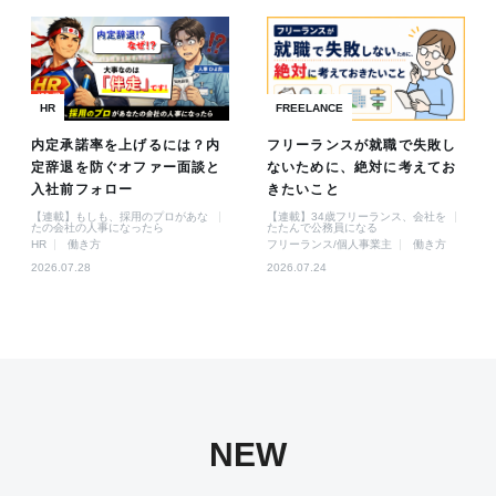
HR
FREELANCE
内定承諾率を上げるには？内
フリーランスが就職で失敗し
定辞退を防ぐオファー面談と
ないために、絶対に考えてお
入社前フォロー
きたいこと
【連載】もしも、採用のプロがあな
【連載】34歳フリーランス、会社を
たの会社の人事になったら
たたんで公務員になる
HR
働き方
フリーランス/個人事業主
働き方
2026.07.28
2026.07.24
NEW