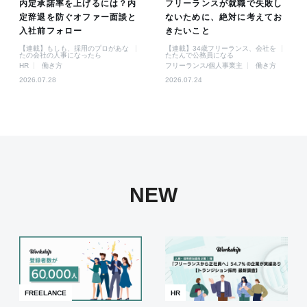
内定承諾率を上げるには？内
フリーランスが就職で失敗し
定辞退を防ぐオファー面談と
ないために、絶対に考えてお
入社前フォロー
きたいこと
【連載】もしも、採用のプロがあな
【連載】34歳フリーランス、会社を
たの会社の人事になったら
たたんで公務員になる
HR
働き方
フリーランス/個人事業主
働き方
2026.07.28
2026.07.24
NEW
FREELANCE
HR