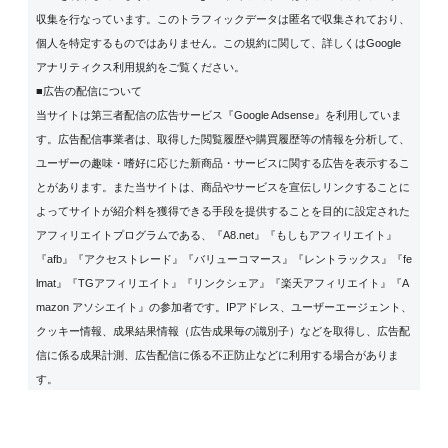
収集を行なっています。このトラフィックデータは匿名で収集されており、
個人を特定するものではありません。この規約に関して、詳しくは
Google
アナリティクス利用規約
をご覧ください。
■広告の配信について
当サイトは第三者配信の広告サービス『Google Adsense』を利用していま
す。広告配信事業者は、取得した閲覧履歴や購買履歴等の情報を分析して、
ユーザーの趣味・嗜好に応じた新商品・サービスに関する広告を表示するこ
とがあります。また当サイトは、商品やサービスを宣伝しリンクすることに
よってサイトが紹介料を獲得できる手段を提供することを目的に設定された
アフィリエイトプログラムである、『A8.net』『もしもアフィリエイト』
『afb』『アクセストレード』『バリューコマース』『レントラックス』『fe
lmat』『TGアフィリエイト』『リンクシェア』『楽天アフィリエイト』『A
mazon アソシエイト』の参加者です。IPアドレス、ユーザーエージェント、
クッキー情報、成果結果情報（広告成果毎の識別子）などを取得し、広告配
信に係る成果計測、広告配信に係る不正防止などに利用する場合がありま
す。