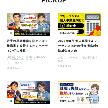
PICKUP
HR
FREELANCE
若手の早期離職を防ぐには？
2026年8月 個人事業主&フリ
離職率を改善するオンボーデ
ーランス向け給付金/補助金/
ィングの極意
助成金まとめ
【連載】もしも、採用のプロがあな
お金
フリーランス/個人事業主
たの会社の人事になったら
制度
HR
働き方
2026.08.01
2026.08.04
HR
FREELANCE