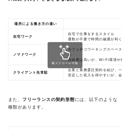
場所による働き方の違い
自宅で仕事をするスタイル
在宅ワーク
通勤が不要で時間の融通が利くが
カフェやコワーキングスペース、
ノマドワーク
ル
自由度は高いが、Wi-Fi環境や作
横スクロール可能
企業と業務委託契約を結び、一定
クライアント先常駐
安定した収入を得やすいが、会社
また、
フリーランスの契約形態
には、以下のような
種類があります。