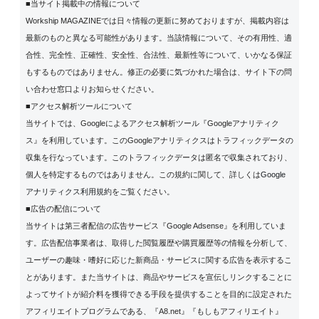
■当サイト掲載中の情報について
Workship MAGAZINEでは日々情報の更新に努めておりますが、掲載内容は
最新のものと異なる可能性があります。当該情報について、その有用性、適
合性、完全性、正確性、安全性、合法性、最新性等について、いかなる保証
もするものではありません。修正の必要に気づかれた場合は、サイト下の問
い合わせ窓口よりお知らせください。
■アクセス解析ツールについて
当サイトでは、Googleによるアクセス解析ツール『Googleアナリティク
ス』を利用しています。このGoogleアナリティクスはトラフィックデータの
収集を行なっています。このトラフィックデータは匿名で収集されており、
個人を特定するものではありません。この規約に関して、詳しくは
Google
アナリティクス利用規約
をご覧ください。
■広告の配信について
当サイトは第三者配信の広告サービス『Google Adsense』を利用していま
す。広告配信事業者は、取得した閲覧履歴や購買履歴等の情報を分析して、
ユーザーの趣味・嗜好に応じた新商品・サービスに関する広告を表示するこ
とがあります。また当サイトは、商品やサービスを宣伝しリンクすることに
よってサイトが紹介料を獲得できる手段を提供することを目的に設定された
アフィリエイトプログラムである、『A8.net』『もしもアフィリエイト』