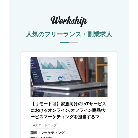
人気のフリーランス・副業求人
【リモート可】家族向けのIoTサービス
におけるオンライン/オフライン商品/サ
ービスマーケティングを担当するマー
ケターを募集
#スタートアップ
職種：マーケティング