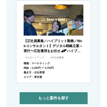
【正社員募集／ハイブリット勤務／We
bコンサルタント】デジタル戦略立案～
実行〜広告運用をお任せ◢◤ハイブリ
ッド勤務×残業月平均10時間以下◢◤伴
#スタートアップ
#正社員募集
走型のデジタル支援と自社メディアを
職種：マーケティング
運営／急成長中DXベンチャー
時給：2,180円 〜 3,750円
働き方：出社希望
エリア：東京都
もっと案件を探す