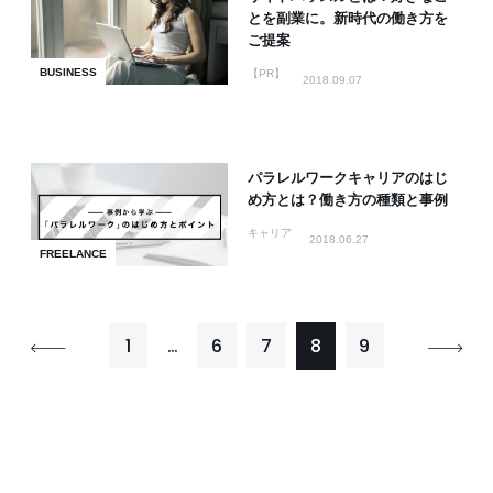
とを副業に。新時代の働き方を
ご提案
BUSINESS
【PR】
2018.09.07
パラレルワークキャリアのはじ
め方とは？働き方の種類と事例
キャリア
2018.06.27
FREELANCE
1
…
6
7
8
9