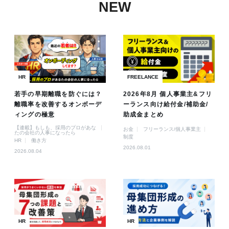
NEW
HR
FREELANCE
若手の早期離職を防ぐには？
2026年8月 個人事業主&フリ
離職率を改善するオンボーデ
ーランス向け給付金/補助金/
ィングの極意
助成金まとめ
【連載】もしも、採用のプロがあな
お金
フリーランス/個人事業主
たの会社の人事になったら
制度
HR
働き方
2026.08.01
2026.08.04
HR
HR