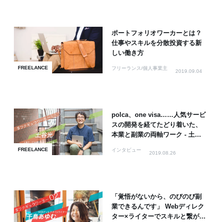
ポートフォリオワーカーとは？
仕事やスキルを分散投資する新
しい働き方
FREELANCE
フリーランス/個人事業主
2019.09.04
polca、one visa……人気サービ
スの開発を経てたどり着いた、
本業と副業の両軸ワーク - 土谷
光
FREELANCE
インタビュー
2019.08.26
「覚悟がないから、のびのび副
業できるんです」 Webディレク
ター×ライターでスキルと繋がり