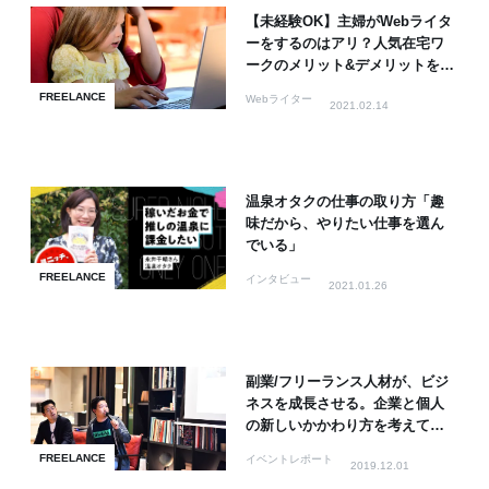
【未経験OK】主婦がWebライタ
ーをするのはアリ？人気在宅ワ
ークのメリット&デメリットを解
説
FREELANCE
Webライター
2021.02.14
温泉オタクの仕事の取り方「趣
味だから、やりたい仕事を選ん
でいる」
FREELANCE
インタビュー
2021.01.26
副業/フリーランス人材が、ビジ
ネスを成長させる。企業と個人
の新しいかかわり方を考えてみ
よう
FREELANCE
イベントレポート
2019.12.01