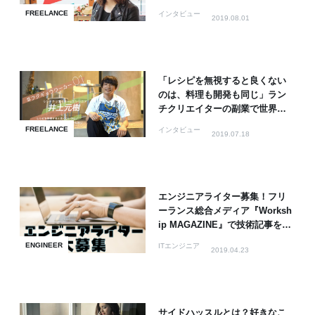
をひろげる - 千鳥あゆむ
FREELANCE
インタビュー
2019.08.01
「レシピを無視すると良くない
のは、料理も開発も同じ」ラン
チクリエイターの副業で世界を
広げる若手エンジニア - 井土元
FREELANCE
インタビュー
2019.07.18
樹
エンジニアライター募集！フリ
ーランス総合メディア『Worksh
ip MAGAZINE』で技術記事を書
きませんか？
ENGINEER
ITエンジニア
2019.04.23
サイドハッスルとは？好きなこ