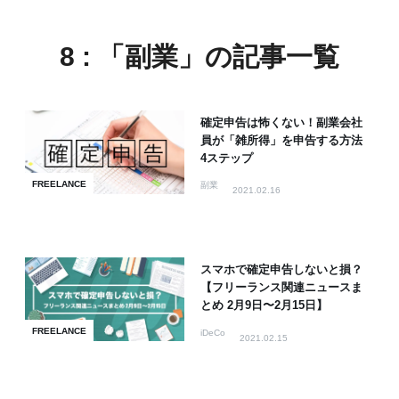
8 : 「副業」の記事一覧
確定申告は怖くない！副業会社
員が「雑所得」を申告する方法
4ステップ
FREELANCE
副業
2021.02.16
スマホで確定申告しないと損？
【フリーランス関連ニュースま
とめ 2月9日〜2月15日】
FREELANCE
iDeCo
2021.02.15