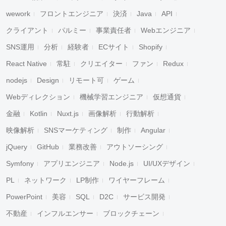
wework
フロントエンジニア
決済
Java
API
クライアント
パルミー
事業責任者
Webエンジニア
SNS運用
分析
経験者
ECサイト
Shopify
React Native
常駐
クリエイター
ファン
Redux
nodejs
Design
リモート可
ゲーム
Webディレクション
機械学習エンジニア
仮想通貨
金融
Kotlin
Nuxt.js
画像解析
行動解析
映像解析
SNSマーケティング
制作
Angular
jQuery
GitHub
業務改善
アウトソーシング
Symfony
アプリエンジニア
Node.js
UI/UXデザイン
PL
ネットワーク
LP制作
ワイヤーフレーム
PowerPoint
美容
SQL
D2C
サービス開発
不動産
インフルエンサー
ブロックチェーン