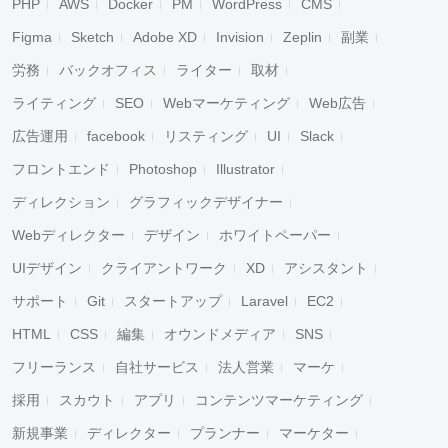
PHP
AWS
Docker
PM
WordPress
CMS
Figma
Sketch
Adobe XD
Invision
Zeplin
副業
労務
バックオフィス
ライター
取材
ライティング
SEO
Webマーケティング
Web広告
広告運用
facebook
リスティング
UI
Slack
フロントエンド
Photoshop
Illustrator
ディレクション
グラフィックデザイナー
Webディレクター
デザイン
ホワイトペーパー
UIデザイン
クライアントワーク
XD
アシスタント
サポート
Git
スタートアップ
Laravel
EC2
HTML
CSS
編集
オウンドメディア
SNS
フリーランス
自社サービス
法人営業
マーケ
採用
スカウト
アプリ
コンテンツマーケティング
新規事業
ディレクター
プランナー
マーケター