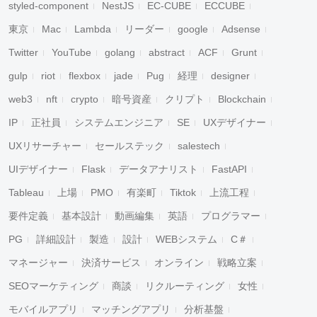
styled-component
NestJS
EC-CUBE
ECCUBE
東京
Mac
Lambda
リーダー
google
Adsense
Twitter
YouTube
golang
abstract
ACF
Grunt
gulp
riot
flexbox
jade
Pug
経理
designer
web3
nft
crypto
暗号資産
クリプト
Blockchain
IP
正社員
システムエンジニア
SE
UXデザイナー
UXリサーチャー
セールステック
salestech
UIデザイナー
Flask
データアナリスト
FastAPI
Tableau
上場
PMO
有楽町
Tiktok
上流工程
要件定義
基本設計
動画編集
英語
プログラマー
PG
詳細設計
製造
設計
WEBシステム
C＃
マネージャー
決済サービス
オンライン
戦略立案
SEOマーケティング
商談
リクルーティング
女性
モバイルアプリ
マッチングアプリ
分析基盤