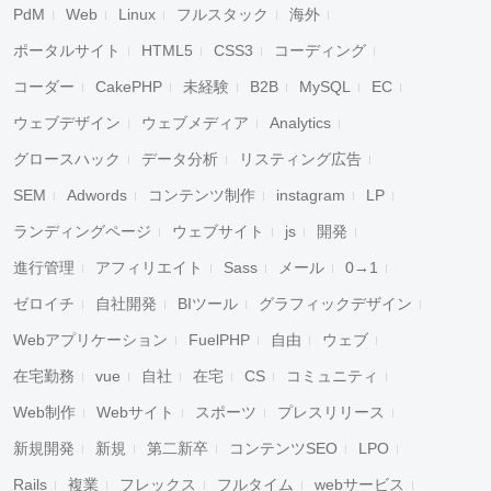
PdM
Web
Linux
フルスタック
海外
ポータルサイト
HTML5
CSS3
コーディング
コーダー
CakePHP
未経験
B2B
MySQL
EC
ウェブデザイン
ウェブメディア
Analytics
グロースハック
データ分析
リスティング広告
SEM
Adwords
コンテンツ制作
instagram
LP
ランディングページ
ウェブサイト
js
開発
進行管理
アフィリエイト
Sass
メール
0→1
ゼロイチ
自社開発
BIツール
グラフィックデザイン
Webアプリケーション
FuelPHP
自由
ウェブ
在宅勤務
vue
自社
在宅
CS
コミュニティ
Web制作
Webサイト
スポーツ
プレスリリース
新規開発
新規
第二新卒
コンテンツSEO
LPO
Rails
複業
フレックス
フルタイム
webサービス