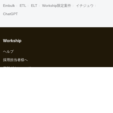
Embulk
ETL
ELT
Workship限定案件
イチジュウ
ChatGPT
Workship
ヘルプ
採用担当者様へ
資料ダウンロード
その他のサービス
Workship EVENT
Workship MAGAZINE
Workship CAREER