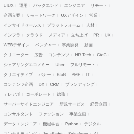
UIUX
運用
バックエンド
エンジニア
リモート
企画立案
リモートワーク
UXデザイン
営業
インサイドセールス
プラットフォーム
人材
インフラ
クラウド
メディア
立ち上げ
PR
UX
WEBデザイン
ベンチャー
事業開発
動画
クリエーター
広告
コンテンツ
HR Tech
CtoC
シェアリングエコノミー
Uber
フルリモート
クリエイティブ
バナー
BtoB
PMF
IT
コンテンツ企画
DX
CRM
ブランディング
テレアポ
コーポレート
総務
サーバーサイドエンジニア
新規サービス
経営企画
コンサルタント
ファッション
事業企画
データエンジニア
機械学習
Python
デジタル
コンサルティング
JavaScript
Salesforce
AI