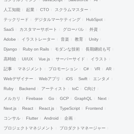
人工知能
起業
CTO
スクラムマスター
テックリード
デジタルマーケティング
HubSpot
SaaS
カスタマーサポート
グローバル
外資
Adobe
イラストレーター
音楽
教育
Unity
Django
Ruby on Rails
モダンな技術
長期継続も可
高時給
UI/UX
Vue.js
サーバーサイド
イラスト
記事
マネジメント
プロモーション
C#
VR
AR
Webデザイナー
Webアプリ
iOS
Swift
エンタメ
Ruby
Backend
アーティスト
toC
C向け
メルカリ
Firebase
Go
GCP
GraphQL
Next
Next.js
React
React.js
TypeScript
Frontend
コンサル
Flutter
Android
企画
プロジェクトマネジメント
プロダクトマネージャー